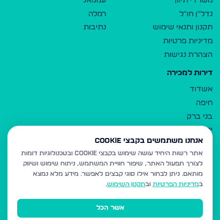
משרדי תיווך
עמנואל
נדל"ן חו"ל
רמלה
תקנון ותנאי שימוש
נתיבות
מדיניות פרטיות
הצהרת נגישות
דירות למכירה
אשדוד
חיפה
בני ברק
ירושלים
אנחנו משתמשים בקבצי Cookie
אלעד
אתר רשות היחיד עושה שימוש בקבצי Cookie ובטכנולוגיות דומות
גבעת זאב
לצורך תפעול האתר, שיפור חוויית המשתמש, ניתוח שימוש ושיווק
בית שמש
מותאם.
ניתן לבחור אילו סוגי קבצים לאפשר. מידע מלא נמצא
רכסים
ב
מדיניות הפרטיות
וב
תקנון השימוש
.
מודיעין עילית
אשר הכל
ביתר עילית