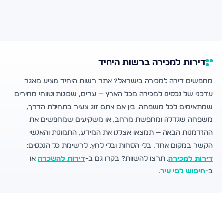
דירות למכירה ברשות היחיד
מחפשים דירה למכירה בישראל? אתר רשות היחיד מציע מאגר
עדכני של נכסים למכירה מכל הארץ — ערים, שכונות וטווחי מחירים
שמתאימים לכל משפחה. בין אם אתם זוג צעיר בתחילת הדרך,
משפחה שגדלה ומחפשת מרחב, או משקיעים שמחפשים את
ההזדמנות הבאה — תמצאו אצלנו את המידע, התמונות והאנשי
הקשר במקום אחד, בלי הסחות ובלי לחץ. לרשימת כל הנכסים:
דירות למכירה
. תרצו להשוות? בקרו גם ב-
דירות להשכרה
או
ב-
חיפוש לפי עיר
.