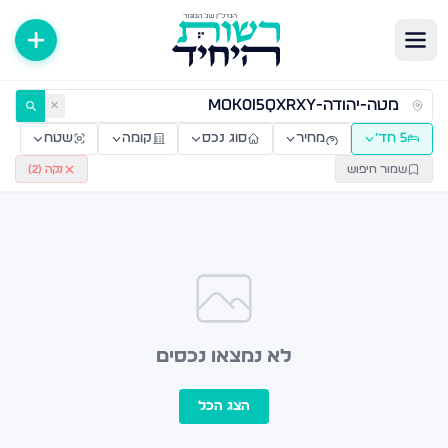
ירות למכירה ולהשכרה — רשות היחיד
✕
5 חד׳
מחיר
סוג נכס
קומה
שטח
שמור חיפוש
נקה (
2
)
לא נמצאו נכסים
הצג הכל