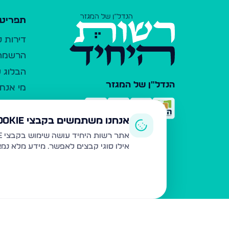
תפריט 
דירות 
הרשמה 
הבלוג ש
הנדל"ן של המגזר
מי אנחנ
צרו קש
כלי עזר
אנחנו משתמשים בקבצי Cookie
פרסום 
אתר רשות היחיד עושה שימוש בקבצי Cookie ובטכנולוגיות דומות לצורך תפעול האתר, שיפור חוויית המשתמש, ניתוח שימוש ושיווק מותאם.
אילו סוגי קבצים לאפשר. מידע מלא נמ
משרדי ת
נדל"ן ח
תקנון ו
מדיניות
הצהרת 