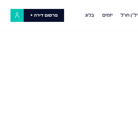
ל"ן חו"ל
יזמים
בלוג
פרסום דירה +