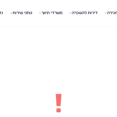
מכירה
דירות להשכרה
משרדי תיווך
נותני שירות
נד
!