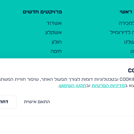
ראשי
פרויקטים חדשים
למכירה
אשדוד
לדירומייל
אשקלון
לנו
חולון
ו
חיפה
ר
ירושלים
טבריה
ברשות היחיד
נהריה
צא ב
מדיניות הפרטיות
וב
תקנון השימוש
.
יווך
עמנואל
ו"ל
רמלה
התאם אישית
דחה 
תנאי שימוש
נתיבות
 פרטיות
נגישות