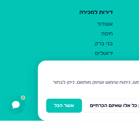
דירות למכירה
אשדוד
חיפה
בני ברק
ירושלים
אלעד
גבעת זאב
בית שמש
ניתן לבחור
רכסים
מודיעין עילית
כל אלו שאינם הכרחיים
אשר הכל
ביתר עילית