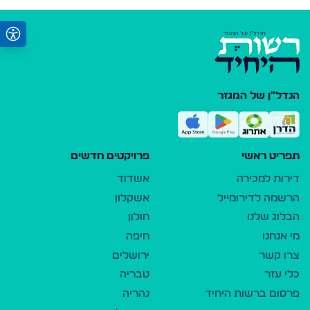
הנדל"ן של המגזר
תפריט ראשי
פרויקטים חדשים
דירות למכירה
אשדוד
הרשמה לדירומייל
אשקלון
הבלוג שלנו
חולון
מי אנחנו
חיפה
צרו קשר
ירושלים
כלי עזר
טבריה
פרסום ברשות היחיד
נהריה