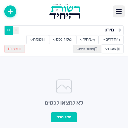
ירות למכירה ולהשכרה — רשות היחיד
✕
חדרים
מחיר
סוג נכס
קומה
שטח
שמור חיפוש
נקה (
1
)
לא נמצאו נכסים
הצג הכל