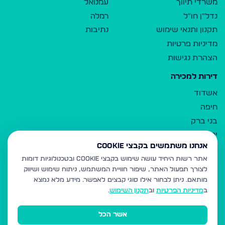
משרדי תיווך
עמנואל
נדל"ן חו"ל
רמלה
תקנון ותנאי שימוש
נתיבות
מדיניות פרטיות
הצהרת נגישות
דירות למכירה
אשדוד
חיפה
בני ברק
ירושלים
אנחנו משתמשים בקבצי Cookie
אלעד
אתר רשות היחיד עושה שימוש בקבצי Cookie ובטכנולוגיות דומות
גבעת זאב
לצורך תפעול האתר, שיפור חוויית המשתמש, ניתוח שימוש ושיווק
בית שמש
מותאם.
ניתן לבחור אילו סוגי קבצים לאפשר. מידע מלא נמצא
רכסים
ב
מדיניות הפרטיות
וב
תקנון השימוש
.
מודיעין עילית
אשר הכל
ביתר עילית