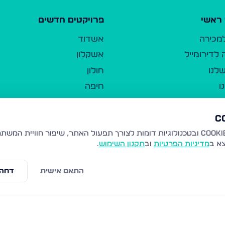
ראשי
פרויקטים חדשים
למכירה
אשדוד
לדירומייל
אשקלון
לנו
חולון
ו
חיפה
ר
ירושלים
טבריה
ברשות היחיד
נהריה
צא ב
מדיניות הפרטיות
וב
תקנון השימוש
.
יווך
עמנואל
ו"ל
רמלה
התאם אישית
דחה 
תנאי שימוש
נתיבות
 פרטיות
נגישות