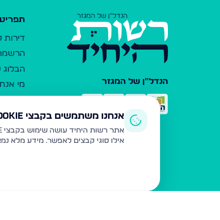
תפריט 
דירות 
הרשמה 
הבלוג ש
הנדל"ן של המגזר
מי אנחנ
צרו קש
כלי עזר
אנחנו משתמשים בקבצי Cookie
פרסום 
אתר רשות היחיד עושה שימוש בקבצי Cookie ובטכנולוגיות דומות לצורך תפעול האתר, שיפור חוויית המשתמש, ניתוח שימוש ושיווק מותאם.
אילו סוגי קבצים לאפשר. מידע מלא נמ
משרדי ת
נדל"ן ח
תקנון ו
מדיניות
הצהרת 