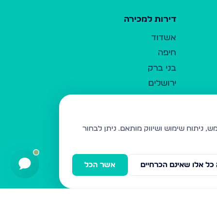
דירות למכירה
אשדוד
חיפה
בני ברק
ירושלים
אלעד
גבעת זאב
בית שמש
ניתן לבחור
רכסים
מודיעין עילית
כל אלו שאינם הכרחיים
אשר הכל
ביתר עילית