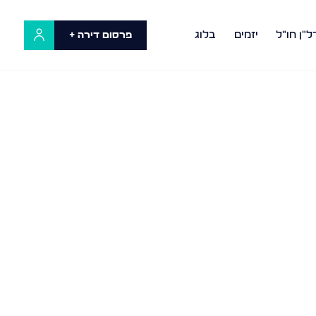
ל"ן חו"ל
יזמים
בלוג
פרסום דירה +