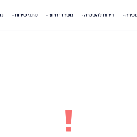
מכירה
דירות להשכרה
משרדי תיווך
נותני שירות
נד
!