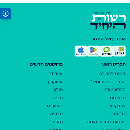
הנדל"ן של המגזר
תפריט ראשי
פרויקטים חדשים
דירות למכירה
אשדוד
הרשמה לדירומייל
אשקלון
הבלוג שלנו
חולון
מי אנחנו
חיפה
צרו קשר
ירושלים
כלי עזר
טבריה
פרסום ברשות היחיד
נהריה