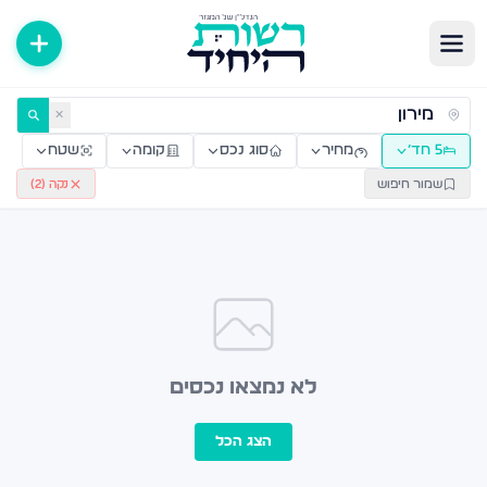
ירות למכירה ולהשכרה — רשות היחיד
✕
5 חד׳
מחיר
סוג נכס
קומה
שטח
שמור חיפוש
נקה (
2
)
לא נמצאו נכסים
הצג הכל