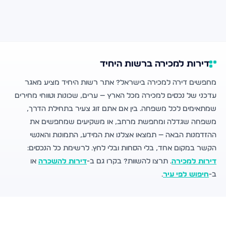
דירות למכירה ברשות היחיד
מחפשים דירה למכירה בישראל? אתר רשות היחיד מציע מאגר
עדכני של נכסים למכירה מכל הארץ — ערים, שכונות וטווחי מחירים
שמתאימים לכל משפחה. בין אם אתם זוג צעיר בתחילת הדרך,
משפחה שגדלה ומחפשת מרחב, או משקיעים שמחפשים את
ההזדמנות הבאה — תמצאו אצלנו את המידע, התמונות והאנשי
הקשר במקום אחד, בלי הסחות ובלי לחץ. לרשימת כל הנכסים:
דירות למכירה
. תרצו להשוות? בקרו גם ב-
דירות להשכרה
או
ב-
חיפוש לפי עיר
.