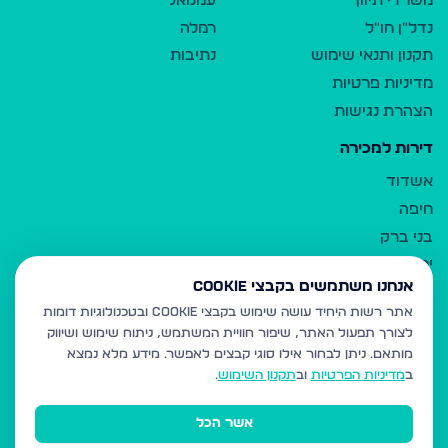
משרדי תיווך
עמנואל
נדל"ן חו"ל
רמלה
תקנון ותנאי שימוש
נתיבות
מדיניות פרטיות
הצהרת נגישות
דירות למכירה
אשדוד
חיפה
בני ברק
ירושלים
אנחנו משתמשים בקבצי Cookie
אלעד
אתר רשות היחיד עושה שימוש בקבצי Cookie ובטכנולוגיות דומות
גבעת זאב
לצורך תפעול האתר, שיפור חוויית המשתמש, ניתוח שימוש ושיווק
בית שמש
מותאם.
ניתן לבחור אילו סוגי קבצים לאפשר. מידע מלא נמצא
רכסים
ב
מדיניות הפרטיות
וב
תקנון השימוש
.
מודיעין עילית
אשר הכל
ביתר עילית