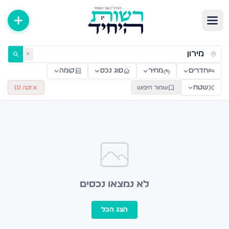
ירות למכירה ולהשכרה — רשות היחיד
✕
חדרים
מחיר
סוג נכס
קומה
שטח
שמור חיפוש
נקה (
1
)
לא נמצאו נכסים
הצג הכל