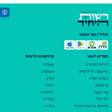
הנדל"ן של המגזר
תפריט ראשי
פרויקטים חדשים
דירות למכירה
אשדוד
הרשמה לדירומייל
אשקלון
הבלוג שלנו
חולון
מי אנחנו
חיפה
צרו קשר
ירושלים
כלי עזר
טבריה
פרסום ברשות היחיד
נהריה