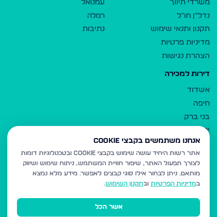
משרדי תיווך
עמנואל
נדל"ן חו"ל
רמלה
תקנון ותנאי שימוש
נתיבות
מדיניות פרטיות
הצהרת נגישות
דירות למכירה
אשדוד
חיפה
בני ברק
ירושלים
אנחנו משתמשים בקבצי Cookie
אלעד
אתר רשות היחיד עושה שימוש בקבצי Cookie ובטכנולוגיות דומות
גבעת זאב
לצורך תפעול האתר, שיפור חוויית המשתמש, ניתוח שימוש ושיווק
בית שמש
מותאם.
ניתן לבחור אילו סוגי קבצים לאפשר. מידע מלא נמצא
רכסים
ב
מדיניות הפרטיות
וב
תקנון השימוש
.
מודיעין עילית
אשר הכל
ביתר עילית