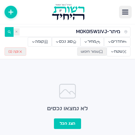
ירות למכירה ולהשכרה — רשות היחיד
✕
חדרים
מחיר
סוג נכס
קומה
שטח
שמור חיפוש
נקה (
1
)
לא נמצאו נכסים
הצג הכל