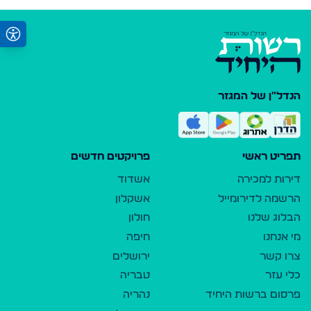
הנדל"ן של המגזר
תפריט ראשי
פרויקטים חדשים
דירות למכירה
אשדוד
הרשמה לדירומייל
אשקלון
הבלוג שלנו
חולון
מי אנחנו
חיפה
צרו קשר
ירושלים
כלי עזר
טבריה
פרסום ברשות היחיד
נהריה