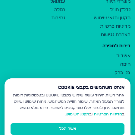
משרדי תיווך
עמנואל
נדל"ן חו"ל
רמלה
תקנון ותנאי שימוש
נתיבות
מדיניות פרטיות
הצהרת נגישות
דירות למכירה
אשדוד
חיפה
בני ברק
ירושלים
אנחנו משתמשים בקבצי Cookie
אלעד
אתר רשות היחיד עושה שימוש בקבצי Cookie ובטכנולוגיות דומות
גבעת זאב
לצורך תפעול האתר, שיפור חוויית המשתמש, ניתוח שימוש ושיווק
בית שמש
מותאם.
ניתן לבחור אילו סוגי קבצים לאפשר. מידע מלא נמצא
רכסים
ב
מדיניות הפרטיות
וב
תקנון השימוש
.
מודיעין עילית
אשר הכל
ביתר עילית