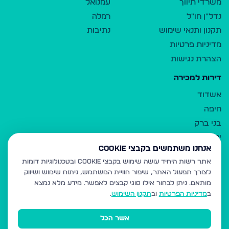
משרדי תיווך
עמנואל
נדל"ן חו"ל
רמלה
תקנון ותנאי שימוש
נתיבות
מדיניות פרטיות
הצהרת נגישות
דירות למכירה
אשדוד
חיפה
בני ברק
ירושלים
אנחנו משתמשים בקבצי Cookie
אלעד
אתר רשות היחיד עושה שימוש בקבצי Cookie ובטכנולוגיות דומות
גבעת זאב
לצורך תפעול האתר, שיפור חוויית המשתמש, ניתוח שימוש ושיווק
בית שמש
מותאם.
ניתן לבחור אילו סוגי קבצים לאפשר. מידע מלא נמצא
רכסים
ב
מדיניות הפרטיות
וב
תקנון השימוש
.
מודיעין עילית
אשר הכל
ביתר עילית