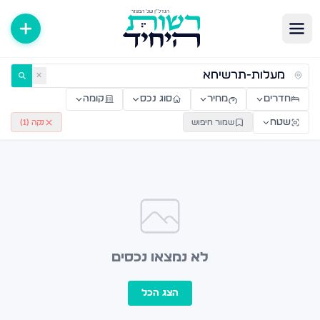
ירות למכירה ולהשכרה — רשות היחיד
✕
חדרים
מחיר
סוג נכס
קומה
שטח
שמור חיפוש
נקה (
1
)
לא נמצאו נכסים
הצג הכל