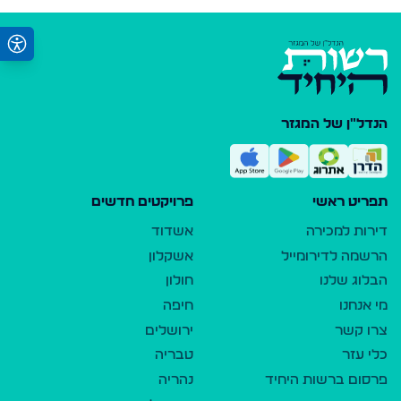
הנדל"ן של המגזר
תפריט ראשי
פרויקטים חדשים
דירות למכירה
אשדוד
הרשמה לדירומייל
אשקלון
הבלוג שלנו
חולון
מי אנחנו
חיפה
צרו קשר
ירושלים
כלי עזר
טבריה
פרסום ברשות היחיד
נהריה