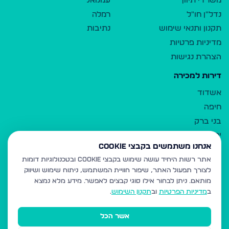
משרדי תיווך
עמנואל
נדל"ן חו"ל
רמלה
תקנון ותנאי שימוש
נתיבות
מדיניות פרטיות
הצהרת נגישות
דירות למכירה
אשדוד
חיפה
בני ברק
ירושלים
אנחנו משתמשים בקבצי Cookie
אלעד
אתר רשות היחיד עושה שימוש בקבצי Cookie ובטכנולוגיות דומות
גבעת זאב
לצורך תפעול האתר, שיפור חוויית המשתמש, ניתוח שימוש ושיווק
בית שמש
מותאם.
ניתן לבחור אילו סוגי קבצים לאפשר. מידע מלא נמצא
רכסים
ב
מדיניות הפרטיות
וב
תקנון השימוש
.
מודיעין עילית
אשר הכל
ביתר עילית