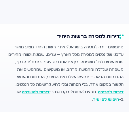
דירות למכירה ברשות היחיד
מחפשים דירה למכירה בישראל? אתר רשות היחיד מציע מאגר
עדכני של נכסים למכירה מכל הארץ — ערים, שכונות וטווחי מחירים
שמתאימים לכל משפחה. בין אם אתם זוג צעיר בתחילת הדרך,
משפחה שגדלה ומחפשת מרחב, או משקיעים שמחפשים את
ההזדמנות הבאה — תמצאו אצלנו את המידע, התמונות והאנשי
הקשר במקום אחד, בלי הסחות ובלי לחץ. לרשימת כל הנכסים:
דירות למכירה
. תרצו להשוות? בקרו גם ב-
דירות להשכרה
או
ב-
חיפוש לפי עיר
.