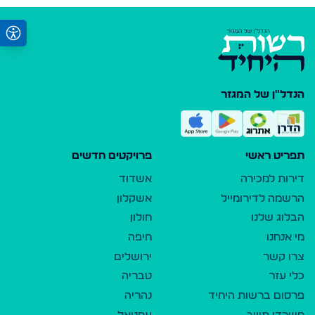
הנדל"ן של המגזר
תפריט ראשי
פרויקטים חדשים
דירות למכירה
אשדוד
הרשמה לדירומייל
אשקלון
הבלוג שלנו
חולון
מי אנחנו
חיפה
צרו קשר
ירושלים
כלי עזר
טבריה
פרסום ברשות היחיד
נהריה