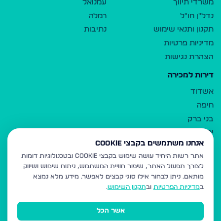
משרדי תיווך
עמנואל
נדל"ן חו"ל
רמלה
תקנון ותנאי שימוש
נתיבות
מדיניות פרטיות
הצהרת נגישות
דירות למכירה
אשדוד
חיפה
בני ברק
ירושלים
אנחנו משתמשים בקבצי Cookie
אלעד
אתר רשות היחיד עושה שימוש בקבצי Cookie ובטכנולוגיות דומות
גבעת זאב
לצורך תפעול האתר, שיפור חוויית המשתמש, ניתוח שימוש ושיווק
בית שמש
מותאם.
ניתן לבחור אילו סוגי קבצים לאפשר. מידע מלא נמצא
רכסים
ב
מדיניות הפרטיות
וב
תקנון השימוש
.
מודיעין עילית
אשר הכל
ביתר עילית