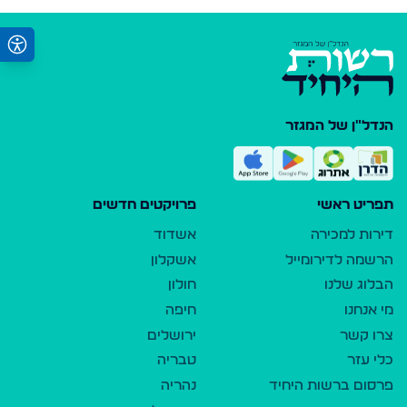
הנדל"ן של המגזר
תפריט ראשי
פרויקטים חדשים
דירות למכירה
אשדוד
הרשמה לדירומייל
אשקלון
הבלוג שלנו
חולון
מי אנחנו
חיפה
צרו קשר
ירושלים
כלי עזר
טבריה
פרסום ברשות היחיד
נהריה