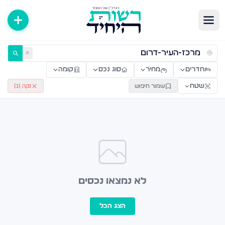
ירות למכירה ולהשכרה — רשות היחיד
✕
חדרים
מחיר
סוג נכס
קומה
שטח
שמור חיפוש
נקה (
1
)
לא נמצאו נכסים
הצג הכל