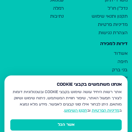
משרדי תיווך
עמנואל
נדל"ן חו"ל
רמלה
תקנון ותנאי שימוש
נתיבות
מדיניות פרטיות
הצהרת נגישות
דירות למכירה
אשדוד
חיפה
בני ברק
ירושלים
אנחנו משתמשים בקבצי Cookie
אלעד
אתר רשות היחיד עושה שימוש בקבצי Cookie ובטכנולוגיות דומות
גבעת זאב
לצורך תפעול האתר, שיפור חוויית המשתמש, ניתוח שימוש ושיווק
בית שמש
מותאם.
ניתן לבחור אילו סוגי קבצים לאפשר. מידע מלא נמצא
רכסים
ב
מדיניות הפרטיות
וב
תקנון השימוש
.
מודיעין עילית
אשר הכל
ביתר עילית