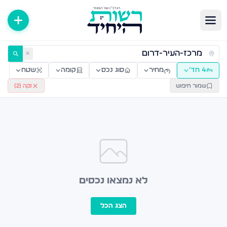
ירות למכירה ולהשכרה — רשות היחיד
✕
4 חד׳
מחיר
סוג נכס
קומה
שטח
שמור חיפוש
נקה (
2
)
לא נמצאו נכסים
הצג הכל