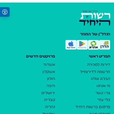
הנדל"ן של המגזר
תפריט ראשי
פרויקטים חדשים
דירות למכירה
אשדוד
הרשמה לדירומייל
אשקלון
הבלוג שלנו
חולון
מי אנחנו
חיפה
צרו קשר
ירושלים
כלי עזר
טבריה
פרסום ברשות היחיד
נהריה