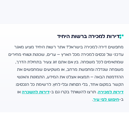
דירות למכירה ברשות היחיד
מחפשים דירה למכירה בישראל? אתר רשות היחיד מציע מאגר
עדכני של נכסים למכירה מכל הארץ — ערים, שכונות וטווחי מחירים
שמתאימים לכל משפחה. בין אם אתם זוג צעיר בתחילת הדרך,
משפחה שגדלה ומחפשת מרחב, או משקיעים שמחפשים את
ההזדמנות הבאה — תמצאו אצלנו את המידע, התמונות והאנשי
הקשר במקום אחד, בלי הסחות ובלי לחץ. לרשימת כל הנכסים:
דירות למכירה
. תרצו להשוות? בקרו גם ב-
דירות להשכרה
או
ב-
חיפוש לפי עיר
.