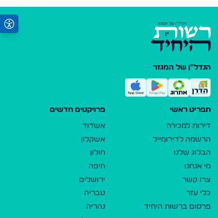
הנדל"ן של המגזר
תפריט ראשי
פרויקטים חדשים
דירות למכירה
אשדוד
הרשמה לדירומייל
אשקלון
הבלוג שלנו
חולון
מי אנחנו
חיפה
צרו קשר
ירושלים
כלי עזר
טבריה
פרסום ברשות היחיד
נהריה