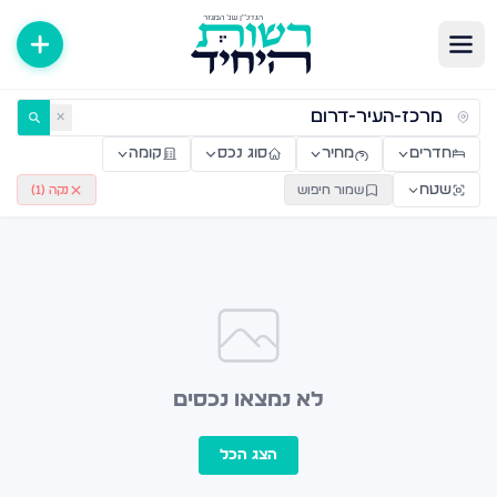
ירות למכירה ולהשכרה — רשות היחיד
✕
חדרים
מחיר
סוג נכס
קומה
שטח
שמור חיפוש
נקה (
1
)
לא נמצאו נכסים
הצג הכל