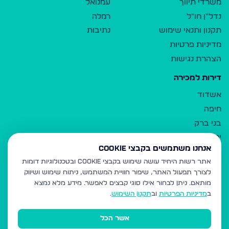
משרדי תיווך
עמנואל
נדל"ן חו"ל
רמלה
תקנון ותנאי שימוש
נתיבות
מדיניות פרטיות
הצהרת נגישות
דירות למכירה
אשדוד
חיפה
בני ברק
ירושלים
אנחנו משתמשים בקבצי Cookie
אלעד
אתר רשות היחיד עושה שימוש בקבצי Cookie ובטכנולוגיות דומות
גבעת זאב
לצורך תפעול האתר, שיפור חוויית המשתמש, ניתוח שימוש ושיווק
בית שמש
מותאם.
ניתן לבחור אילו סוגי קבצים לאפשר. מידע מלא נמצא
רכסים
ב
מדיניות הפרטיות
וב
תקנון השימוש
.
מודיעין עילית
אשר הכל
ביתר עילית