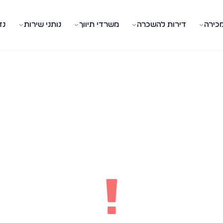
מכירה
דירות להשכרה
משרדי תיווך
נותני שירות
נד
!