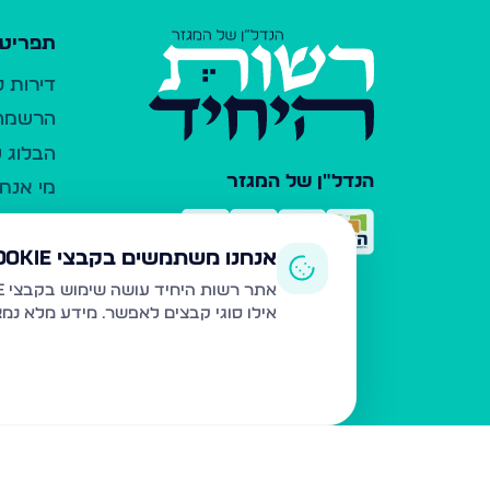
תפריט 
דירות 
הרשמה 
הבלוג ש
הנדל"ן של המגזר
מי אנחנ
צרו קש
כלי עזר
אנחנו משתמשים בקבצי Cookie
פרסום 
אתר רשות היחיד עושה שימוש בקבצי Cookie ובטכנולוגיות דומות לצורך תפעול האתר, שיפור חוויית המשתמש, ניתוח שימוש ושיווק מותאם.
אילו סוגי קבצים לאפשר. מידע מלא נמ
משרדי ת
נדל"ן ח
תקנון ו
מדיניות
הצהרת 