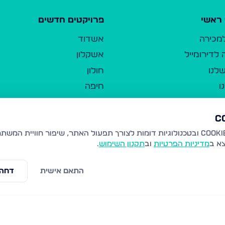
ראשי
פרויקטים חדשים
למכירה
אשדוד
לדירומייל
אשקלון
לנו
חולון
ו
חיפה
ר
ירושלים
טבריה
ברשות היחיד
נהריה
צא ב
מדיניות הפרטיות
וב
תקנון השימוש
.
יווך
עמנואל
ו"ל
רמלה
התאם אישית
דחה 
תנאי שימוש
נתיבות
 פרטיות
נגישות