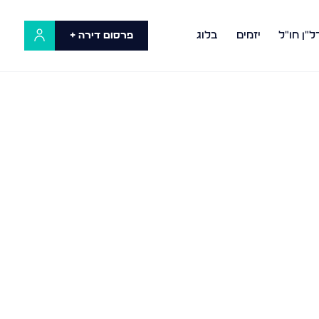
ל"ן חו"ל
יזמים
בלוג
פרסום דירה +