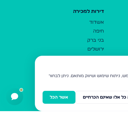
דירות למכירה
אשדוד
חיפה
בני ברק
ירושלים
אלעד
גבעת זאב
בית שמש
ניתן לבחור
רכסים
מודיעין עילית
כל אלו שאינם הכרחיים
אשר הכל
ביתר עילית