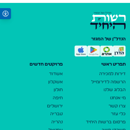
הנדל"ן של המגזר
תפריט ראשי
פרויקטים חדשים
דירות למכירה
אשדוד
הרשמה לדירומייל
אשקלון
הבלוג שלנו
חולון
מי אנחנו
חיפה
צרו קשר
ירושלים
כלי עזר
טבריה
פרסום ברשות היחיד
נהריה