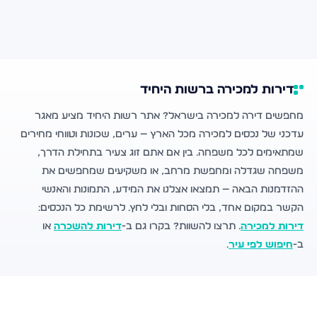
דירות למכירה ברשות היחיד
מחפשים דירה למכירה בישראל? אתר רשות היחיד מציע מאגר
עדכני של נכסים למכירה מכל הארץ — ערים, שכונות וטווחי מחירים
שמתאימים לכל משפחה. בין אם אתם זוג צעיר בתחילת הדרך,
משפחה שגדלה ומחפשת מרחב, או משקיעים שמחפשים את
ההזדמנות הבאה — תמצאו אצלנו את המידע, התמונות והאנשי
הקשר במקום אחד, בלי הסחות ובלי לחץ. לרשימת כל הנכסים:
דירות למכירה
. תרצו להשוות? בקרו גם ב-
דירות להשכרה
או
ב-
חיפוש לפי עיר
.