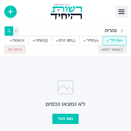
ירות למכירה ולהשכרה — רשות היחיד
✕
6 חד׳
מחיר
סוג נכס
קומה
שטח
שמור חיפוש
נקה (
2
)
לא נמצאו נכסים
הצג הכל