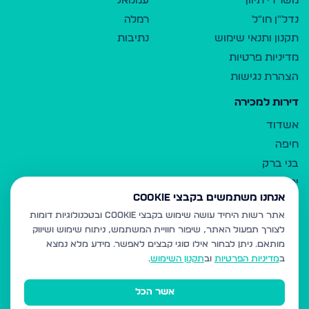
משרדי תיווך
עמנואל
נדל"ן חו"ל
רמלה
תקנון ותנאי שימוש
נתיבות
מדיניות פרטיות
הצהרת נגישות
דירות למכירה
אשדוד
חיפה
בני ברק
ירושלים
אנחנו משתמשים בקבצי Cookie
אלעד
אתר רשות היחיד עושה שימוש בקבצי Cookie ובטכנולוגיות דומות
גבעת זאב
לצורך תפעול האתר, שיפור חוויית המשתמש, ניתוח שימוש ושיווק
בית שמש
מותאם.
ניתן לבחור אילו סוגי קבצים לאפשר. מידע מלא נמצא
רכסים
ב
מדיניות הפרטיות
וב
תקנון השימוש
.
מודיעין עילית
אשר הכל
ביתר עילית