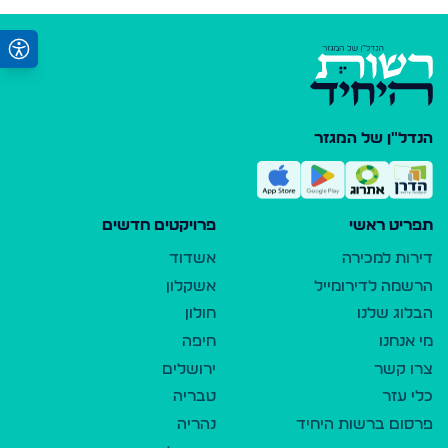
הנדל"ן של המגזר
תפריט ראשי
פרויקטים חדשים
דירות למכירה
אשדוד
הרשמה לדירומייל
אשקלון
הבלוג שלנו
חולון
מי אנחנו
חיפה
צרו קשר
ירושלים
כלי עזר
טבריה
פרסום ברשות היחיד
נהריה