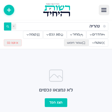
ירות למכירה ולהשכרה — רשות היחיד
✕
חדרים
מחיר
סוג נכס
קומה
שטח
שמור חיפוש
נקה (
1
)
לא נמצאו נכסים
הצג הכל