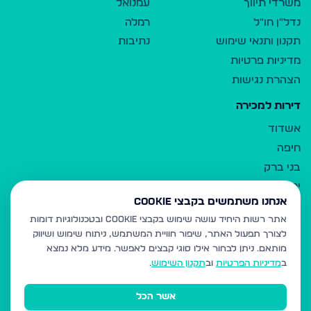
משרדי תיווך
עמנואל
נדל"ן חו"ל
רמלה
תקנון ותנאי שימוש
נתיבות
מדיניות פרטיות
הצהרת נגישות
דירות למכירה
אשדוד
חיפה
בני ברק
ירושלים
אנחנו משתמשים בקבצי Cookie
אלעד
אתר רשות היחיד עושה שימוש בקבצי Cookie ובטכנולוגיות דומות
גבעת זאב
לצורך תפעול האתר, שיפור חוויית המשתמש, ניתוח שימוש ושיווק
בית שמש
מותאם.
ניתן לבחור אילו סוגי קבצים לאפשר. מידע מלא נמצא
רכסים
ב
מדיניות הפרטיות
וב
תקנון השימוש
.
מודיעין עילית
אשר הכל
ביתר עילית