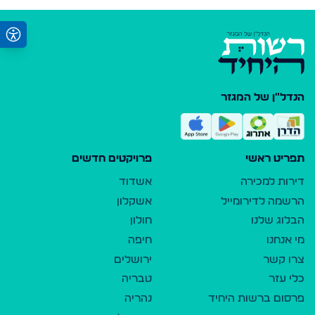
הנדל"ן של המגזר
תפריט ראשי
פרויקטים חדשים
דירות למכירה
אשדוד
הרשמה לדירומייל
אשקלון
הבלוג שלנו
חולון
מי אנחנו
חיפה
צרו קשר
ירושלים
כלי עזר
טבריה
פרסום ברשות היחיד
נהריה