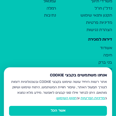
משרדי תיווך
עמנואל
נדל"ן חו"ל
רמלה
תקנון ותנאי שימוש
נתיבות
מדיניות פרטיות
הצהרת נגישות
דירות למכירה
אשדוד
חיפה
בני ברק
ירושלים
אנחנו משתמשים בקבצי Cookie
אלעד
אתר רשות היחיד עושה שימוש בקבצי Cookie ובטכנולוגיות דומות
גבעת זאב
לצורך תפעול האתר, שיפור חוויית המשתמש, ניתוח שימוש ושיווק
בית שמש
מותאם.
ניתן לבחור אילו סוגי קבצים לאפשר. מידע מלא נמצא
רכסים
ב
מדיניות הפרטיות
וב
תקנון השימוש
.
מודיעין עילית
אשר הכל
ביתר עילית