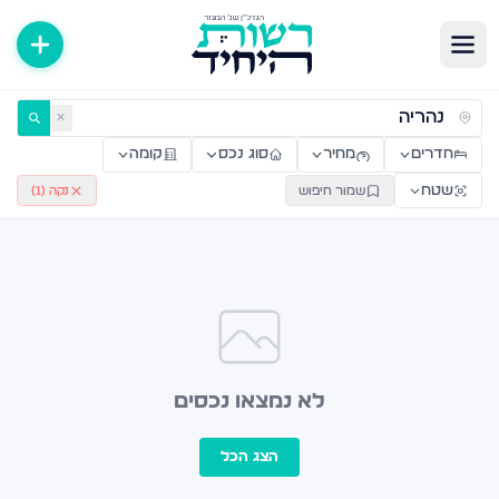
ירות למכירה ולהשכרה — רשות היחיד
✕
חדרים
מחיר
סוג נכס
קומה
שטח
שמור חיפוש
נקה (
1
)
לא נמצאו נכסים
הצג הכל