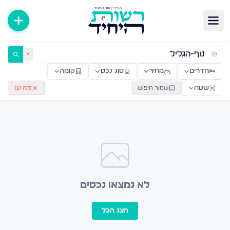
ירות למכירה ולהשכרה — רשות היחיד
✕
חדרים
מחיר
סוג נכס
קומה
שטח
שמור חיפוש
נקה (
1
)
לא נמצאו נכסים
הצג הכל