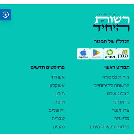
הנדל"ן של המגזר
תפריט ראשי
פרויקטים חדשים
דירות למכירה
אשדוד
הרשמה לדירומייל
אשקלון
הבלוג שלנו
חולון
מי אנחנו
חיפה
צרו קשר
ירושלים
כלי עזר
טבריה
פרסום ברשות היחיד
נהריה