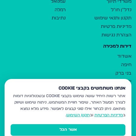
משרדי תיווך
עמנואל
נדל"ן חו"ל
רמלה
תקנון ותנאי שימוש
נתיבות
מדיניות פרטיות
הצהרת נגישות
דירות למכירה
אשדוד
חיפה
בני ברק
ירושלים
אנחנו משתמשים בקבצי Cookie
אלעד
אתר רשות היחיד עושה שימוש בקבצי Cookie ובטכנולוגיות דומות
גבעת זאב
לצורך תפעול האתר, שיפור חוויית המשתמש, ניתוח שימוש ושיווק
בית שמש
מותאם.
ניתן לבחור אילו סוגי קבצים לאפשר. מידע מלא נמצא
רכסים
ב
מדיניות הפרטיות
וב
תקנון השימוש
.
מודיעין עילית
אשר הכל
ביתר עילית