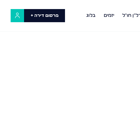
ל"ן חו"ל
יזמים
בלוג
פרסום דירה +