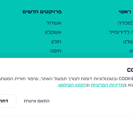
ראשי
פרויקטים חדשים
למכירה
אשדוד
לדירומייל
אשקלון
לנו
חולון
ו
חיפה
ר
ירושלים
טבריה
ברשות היחיד
נהריה
צא ב
מדיניות הפרטיות
וב
תקנון השימוש
.
יווך
עמנואל
ו"ל
רמלה
התאם אישית
דחה 
תנאי שימוש
נתיבות
 פרטיות
נגישות