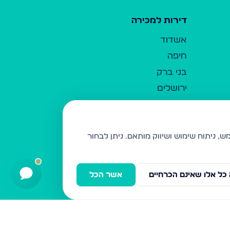
דירות למכירה
אשדוד
חיפה
בני ברק
ירושלים
אלעד
גבעת זאב
בית שמש
ניתן לבחור
רכסים
מודיעין עילית
כל אלו שאינם הכרחיים
אשר הכל
ביתר עילית