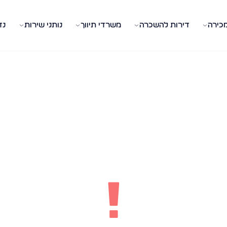
מכירה
דירות להשכרה
משרדי תיווך
נותני שירות
נד
!