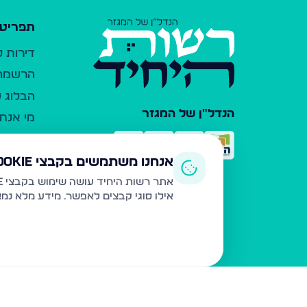
תפריט 
דירות 
הרשמה 
הבלוג ש
הנדל"ן של המגזר
מי אנחנ
צרו קש
כלי עזר
אנחנו משתמשים בקבצי Cookie
פרסום 
אתר רשות היחיד עושה שימוש בקבצי Cookie ובטכנולוגיות דומות לצורך תפעול האתר, שיפור חוויית המשתמש, ניתוח שימוש ושיווק מותאם.
אילו סוגי קבצים לאפשר. מידע מלא נמ
משרדי ת
נדל"ן ח
תקנון ו
מדיניות
הצהרת 