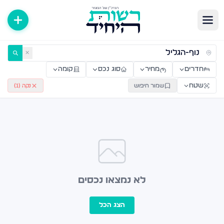
ירות למכירה ולהשכרה — רשות היחיד
✕
חדרים
מחיר
סוג נכס
קומה
שטח
שמור חיפוש
נקה (
1
)
לא נמצאו נכסים
הצג הכל