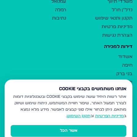
משרדי תיווך
עמנואל
נדל"ן חו"ל
רמלה
תקנון ותנאי שימוש
נתיבות
מדיניות פרטיות
הצהרת נגישות
דירות למכירה
אשדוד
חיפה
בני ברק
ירושלים
אנחנו משתמשים בקבצי Cookie
אלעד
אתר רשות היחיד עושה שימוש בקבצי Cookie ובטכנולוגיות דומות
גבעת זאב
לצורך תפעול האתר, שיפור חוויית המשתמש, ניתוח שימוש ושיווק
בית שמש
מותאם.
ניתן לבחור אילו סוגי קבצים לאפשר. מידע מלא נמצא
רכסים
ב
מדיניות הפרטיות
וב
תקנון השימוש
.
מודיעין עילית
אשר הכל
ביתר עילית