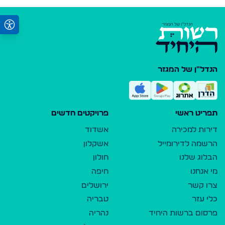
הנדל"ן של המגזר
תפריט ראשי
פרויקטים חדשים
דירות למכירה
אשדוד
הרשמה לדירומייל
אשקלון
הבלוג שלנו
חולון
מי אנחנו
חיפה
צרו קשר
ירושלים
כלי עזר
טבריה
פרסום ברשות היחיד
נהריה