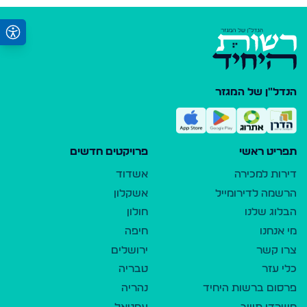
הנדל"ן של המגזר
תפריט ראשי
פרויקטים חדשים
דירות למכירה
אשדוד
הרשמה לדירומייל
אשקלון
הבלוג שלנו
חולון
מי אנחנו
חיפה
צרו קשר
ירושלים
כלי עזר
טבריה
פרסום ברשות היחיד
נהריה