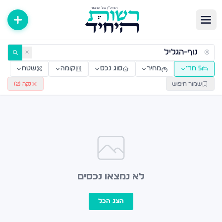
ירות למכירה ולהשכרה — רשות היחיד
✕
5 חד׳
מחיר
סוג נכס
קומה
שטח
שמור חיפוש
נקה (
2
)
לא נמצאו נכסים
הצג הכל