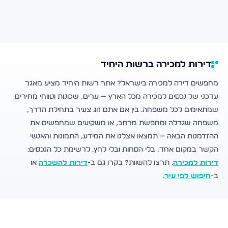
דירות למכירה ברשות היחיד
מחפשים דירה למכירה בישראל? אתר רשות היחיד מציע מאגר
עדכני של נכסים למכירה מכל הארץ — ערים, שכונות וטווחי מחירים
שמתאימים לכל משפחה. בין אם אתם זוג צעיר בתחילת הדרך,
משפחה שגדלה ומחפשת מרחב, או משקיעים שמחפשים את
ההזדמנות הבאה — תמצאו אצלנו את המידע, התמונות והאנשי
הקשר במקום אחד, בלי הסחות ובלי לחץ. לרשימת כל הנכסים:
דירות למכירה
. תרצו להשוות? בקרו גם ב-
דירות להשכרה
או
ב-
חיפוש לפי עיר
.