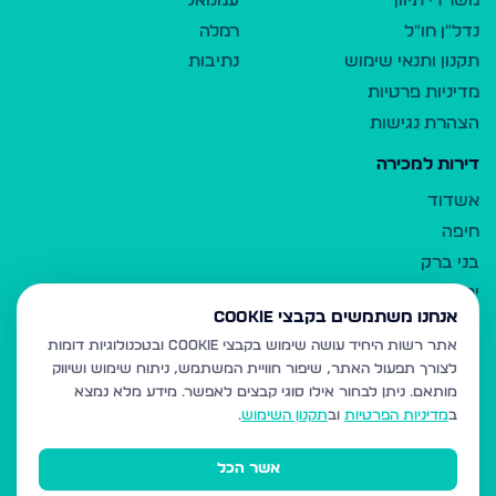
משרדי תיווך
עמנואל
נדל"ן חו"ל
רמלה
תקנון ותנאי שימוש
נתיבות
מדיניות פרטיות
הצהרת נגישות
דירות למכירה
אשדוד
חיפה
בני ברק
ירושלים
אנחנו משתמשים בקבצי Cookie
אלעד
אתר רשות היחיד עושה שימוש בקבצי Cookie ובטכנולוגיות דומות
גבעת זאב
לצורך תפעול האתר, שיפור חוויית המשתמש, ניתוח שימוש ושיווק
בית שמש
מותאם.
ניתן לבחור אילו סוגי קבצים לאפשר. מידע מלא נמצא
רכסים
ב
מדיניות הפרטיות
וב
תקנון השימוש
.
מודיעין עילית
אשר הכל
ביתר עילית