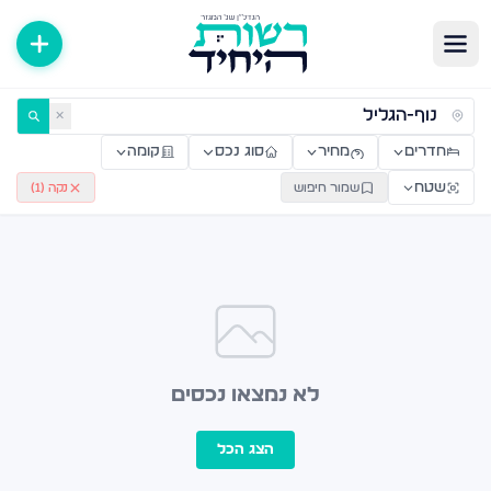
ירות למכירה ולהשכרה — רשות היחיד
✕
חדרים
מחיר
סוג נכס
קומה
שטח
שמור חיפוש
נקה (
1
)
לא נמצאו נכסים
הצג הכל