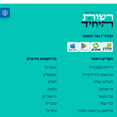
הנדל"ן של המגזר
תפריט ראשי
פרויקטים חדשים
דירות למכירה
אשדוד
הרשמה לדירומייל
אשקלון
הבלוג שלנו
חולון
מי אנחנו
חיפה
צרו קשר
ירושלים
כלי עזר
טבריה
פרסום ברשות היחיד
נהריה