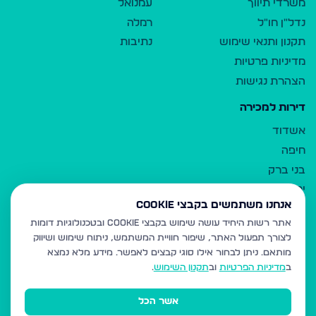
משרדי תיווך
עמנואל
נדל"ן חו"ל
רמלה
תקנון ותנאי שימוש
נתיבות
מדיניות פרטיות
הצהרת נגישות
דירות למכירה
אשדוד
חיפה
בני ברק
ירושלים
אנחנו משתמשים בקבצי Cookie
אלעד
אתר רשות היחיד עושה שימוש בקבצי Cookie ובטכנולוגיות דומות
גבעת זאב
לצורך תפעול האתר, שיפור חוויית המשתמש, ניתוח שימוש ושיווק
בית שמש
מותאם.
ניתן לבחור אילו סוגי קבצים לאפשר. מידע מלא נמצא
רכסים
ב
מדיניות הפרטיות
וב
תקנון השימוש
.
מודיעין עילית
אשר הכל
ביתר עילית