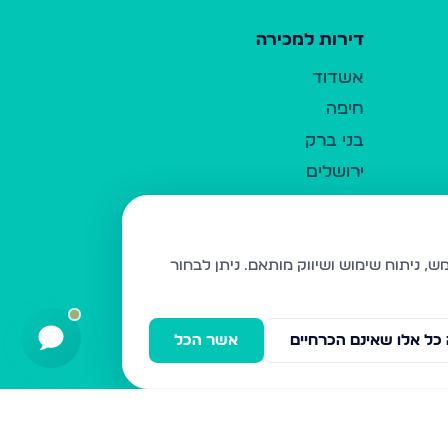
דירות למכירה
אשדוד
חיפה
בני ברק
ירושלים
אלעד
גבעת זאב
בית שמש
ניתן לבחור
רכסים
מודיעין עילית
כל אלו שאינם הכרחיים
אשר הכל
ביתר עילית