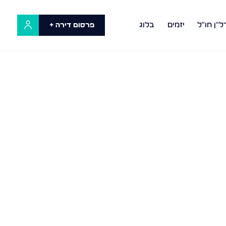
ל"ן חו"ל
יזמים
בלוג
פרסום דירה +