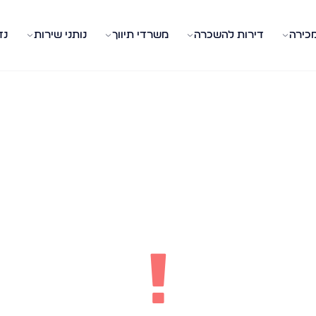
מכירה
דירות להשכרה
משרדי תיווך
נותני שירות
נד
!