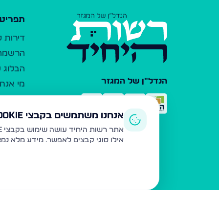
תפריט 
דירות 
הרשמה 
הבלוג ש
הנדל"ן של המגזר
מי אנחנ
צרו קש
כלי עזר
אנחנו משתמשים בקבצי Cookie
פרסום 
אתר רשות היחיד עושה שימוש בקבצי Cookie ובטכנולוגיות דומות לצורך תפעול האתר, שיפור חוויית המשתמש, ניתוח שימוש ושיווק מותאם.
אילו סוגי קבצים לאפשר. מידע מלא נמ
משרדי ת
נדל"ן ח
תקנון ו
מדיניות
הצהרת 