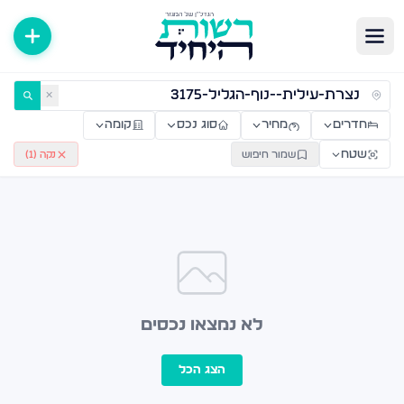
ירות למכירה ולהשכרה — רשות היחיד
✕
חדרים
מחיר
סוג נכס
קומה
שטח
שמור חיפוש
נקה (
1
)
לא נמצאו נכסים
הצג הכל