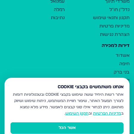
משרדי תיווך
עמנואל
נדל"ן חו"ל
רמלה
תקנון ותנאי שימוש
נתיבות
מדיניות פרטיות
הצהרת נגישות
דירות למכירה
אשדוד
חיפה
בני ברק
ירושלים
אנחנו משתמשים בקבצי Cookie
אלעד
אתר רשות היחיד עושה שימוש בקבצי Cookie ובטכנולוגיות דומות
גבעת זאב
לצורך תפעול האתר, שיפור חוויית המשתמש, ניתוח שימוש ושיווק
בית שמש
מותאם.
ניתן לבחור אילו סוגי קבצים לאפשר. מידע מלא נמצא
רכסים
ב
מדיניות הפרטיות
וב
תקנון השימוש
.
מודיעין עילית
אשר הכל
ביתר עילית