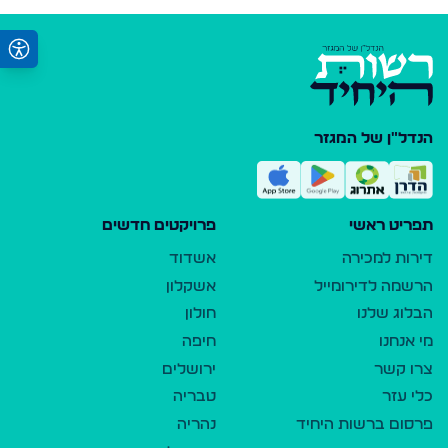
הנדל"ן של המגזר
תפריט ראשי
פרויקטים חדשים
דירות למכירה
אשדוד
הרשמה לדירומייל
אשקלון
הבלוג שלנו
חולון
מי אנחנו
חיפה
צרו קשר
ירושלים
כלי עזר
טבריה
פרסום ברשות היחיד
נהריה