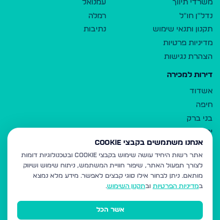
משרדי תיווך
עמנואל
נדל"ן חו"ל
רמלה
תקנון ותנאי שימוש
נתיבות
מדיניות פרטיות
הצהרת נגישות
דירות למכירה
אשדוד
חיפה
בני ברק
ירושלים
אנחנו משתמשים בקבצי Cookie
אלעד
אתר רשות היחיד עושה שימוש בקבצי Cookie ובטכנולוגיות דומות
גבעת זאב
לצורך תפעול האתר, שיפור חוויית המשתמש, ניתוח שימוש ושיווק
בית שמש
מותאם.
ניתן לבחור אילו סוגי קבצים לאפשר. מידע מלא נמצא
רכסים
ב
מדיניות הפרטיות
וב
תקנון השימוש
.
מודיעין עילית
אשר הכל
ביתר עילית