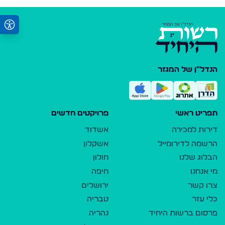
הנדל"ן של המגזר
תפריט ראשי
פרויקטים חדשים
דירות למכירה
אשדוד
הרשמה לדירומייל
אשקלון
הבלוג שלנו
חולון
מי אנחנו
חיפה
צרו קשר
ירושלים
כלי עזר
טבריה
פרסום ברשות היחיד
נהריה