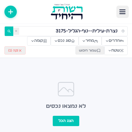
ירות למכירה ולהשכרה — רשות היחיד
✕
חדרים
מחיר
סוג נכס
קומה
שטח
שמור חיפוש
נקה (
1
)
לא נמצאו נכסים
הצג הכל