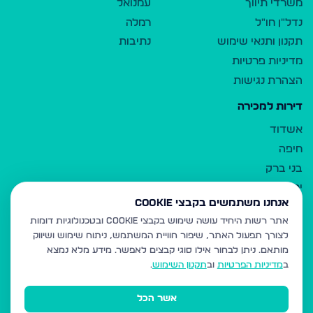
משרדי תיווך
עמנואל
נדל"ן חו"ל
רמלה
תקנון ותנאי שימוש
נתיבות
מדיניות פרטיות
הצהרת נגישות
דירות למכירה
אשדוד
חיפה
בני ברק
ירושלים
אנחנו משתמשים בקבצי Cookie
אלעד
אתר רשות היחיד עושה שימוש בקבצי Cookie ובטכנולוגיות דומות
גבעת זאב
לצורך תפעול האתר, שיפור חוויית המשתמש, ניתוח שימוש ושיווק
בית שמש
מותאם.
ניתן לבחור אילו סוגי קבצים לאפשר. מידע מלא נמצא
רכסים
ב
מדיניות הפרטיות
וב
תקנון השימוש
.
מודיעין עילית
אשר הכל
ביתר עילית