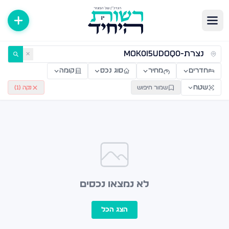
ירות למכירה ולהשכרה — רשות היחיד
✕
חדרים
מחיר
סוג נכס
קומה
שטח
שמור חיפוש
נקה (
1
)
לא נמצאו נכסים
הצג הכל