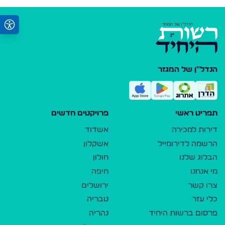
הנדל"ן של המגזר
תפריט ראשי
פרויקטים חדשים
דירות למכירה
אשדוד
הרשמה לדירומייל
אשקלון
הבלוג שלנו
חולון
מי אנחנו
חיפה
צרו קשר
ירושלים
כלי עזר
טבריה
פרסום ברשות היחיד
נהריה