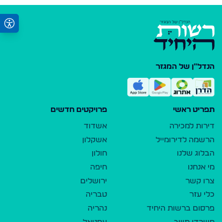
הנדל"ן של המגזר
תפריט ראשי
פרויקטים חדשים
דירות למכירה
אשדוד
הרשמה לדירומייל
אשקלון
הבלוג שלנו
חולון
מי אנחנו
חיפה
צרו קשר
ירושלים
כלי עזר
טבריה
פרסום ברשות היחיד
נהריה