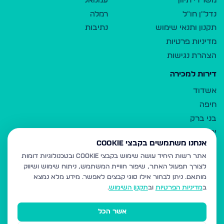
משרדי תיווך
עמנואל
נדל"ן חו"ל
רמלה
תקנון ותנאי שימוש
נתיבות
מדיניות פרטיות
הצהרת נגישות
דירות למכירה
אשדוד
חיפה
בני ברק
ירושלים
אנחנו משתמשים בקבצי Cookie
אלעד
אתר רשות היחיד עושה שימוש בקבצי Cookie ובטכנולוגיות דומות
גבעת זאב
לצורך תפעול האתר, שיפור חוויית המשתמש, ניתוח שימוש ושיווק
בית שמש
מותאם.
ניתן לבחור אילו סוגי קבצים לאפשר. מידע מלא נמצא
רכסים
ב
מדיניות הפרטיות
וב
תקנון השימוש
.
מודיעין עילית
אשר הכל
ביתר עילית