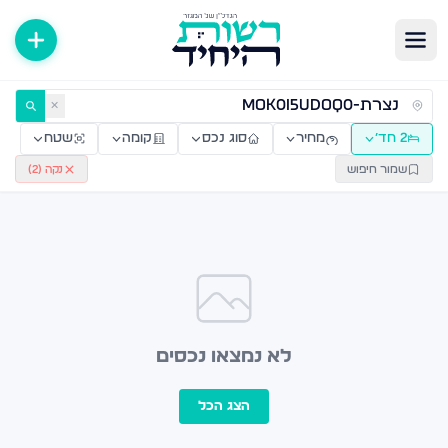
ירות למכירה ולהשכרה — רשות היחיד
✕
2 חד׳
מחיר
סוג נכס
קומה
שטח
שמור חיפוש
נקה (
2
)
לא נמצאו נכסים
הצג הכל