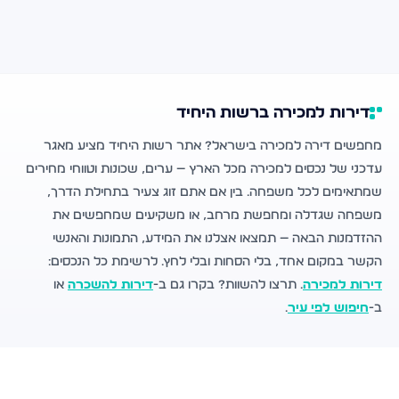
דירות למכירה ברשות היחיד
מחפשים דירה למכירה בישראל? אתר רשות היחיד מציע מאגר
עדכני של נכסים למכירה מכל הארץ — ערים, שכונות וטווחי מחירים
שמתאימים לכל משפחה. בין אם אתם זוג צעיר בתחילת הדרך,
משפחה שגדלה ומחפשת מרחב, או משקיעים שמחפשים את
ההזדמנות הבאה — תמצאו אצלנו את המידע, התמונות והאנשי
הקשר במקום אחד, בלי הסחות ובלי לחץ. לרשימת כל הנכסים:
דירות למכירה
. תרצו להשוות? בקרו גם ב-
דירות להשכרה
או
ב-
חיפוש לפי עיר
.