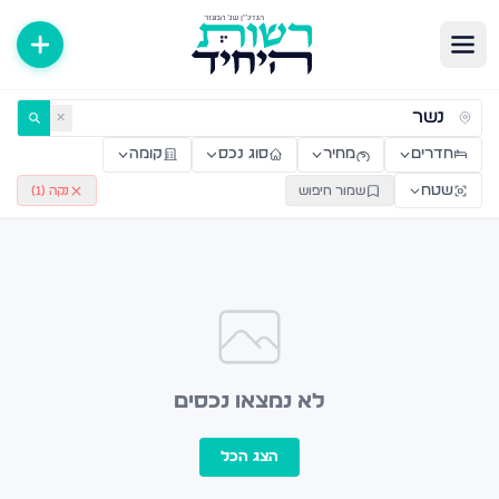
ירות למכירה ולהשכרה — רשות היחיד
✕
חדרים
מחיר
סוג נכס
קומה
שטח
שמור חיפוש
נקה (
1
)
לא נמצאו נכסים
הצג הכל