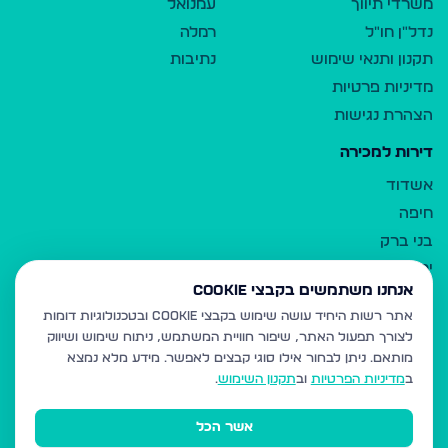
משרדי תיווך
עמנואל
נדל"ן חו"ל
רמלה
תקנון ותנאי שימוש
נתיבות
מדיניות פרטיות
הצהרת נגישות
דירות למכירה
אשדוד
חיפה
בני ברק
ירושלים
אנחנו משתמשים בקבצי Cookie
אלעד
אתר רשות היחיד עושה שימוש בקבצי Cookie ובטכנולוגיות דומות
גבעת זאב
לצורך תפעול האתר, שיפור חוויית המשתמש, ניתוח שימוש ושיווק
בית שמש
מותאם.
ניתן לבחור אילו סוגי קבצים לאפשר. מידע מלא נמצא
רכסים
ב
מדיניות הפרטיות
וב
תקנון השימוש
.
מודיעין עילית
אשר הכל
ביתר עילית