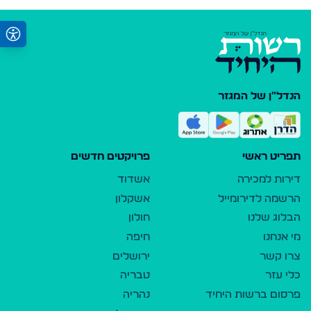
הנדל"ן של המגזר
תפריט ראשי
פרויקטים חדשים
דירות למכירה
אשדוד
הרשמה לדירומייל
אשקלון
הבלוג שלנו
חולון
מי אנחנו
חיפה
צרו קשר
ירושלים
כלי עזר
טבריה
פרסום ברשות היחיד
נהריה