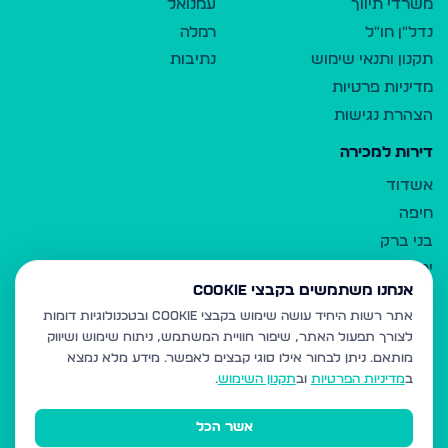
משרדי תיווך
עמנואל
נדל"ן חו"ל
רמלה
תקנון ותנאי שימוש
נתיבות
מדיניות פרטיות
הצהרת נגישות
דירות למכירה
אשדוד
חיפה
בני ברק
ירושלים
אנחנו משתמשים בקבצי Cookie
אלעד
אתר רשות היחיד עושה שימוש בקבצי Cookie ובטכנולוגיות דומות
גבעת זאב
לצורך תפעול האתר, שיפור חוויית המשתמש, ניתוח שימוש ושיווק
בית שמש
מותאם.
ניתן לבחור אילו סוגי קבצים לאפשר. מידע מלא נמצא
רכסים
ב
מדיניות הפרטיות
וב
תקנון השימוש
.
מודיעין עילית
אשר הכל
ביתר עילית