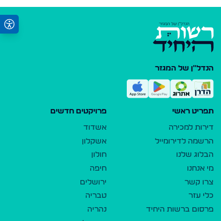
הנדל"ן של המגזר
תפריט ראשי
פרויקטים חדשים
דירות למכירה
אשדוד
הרשמה לדירומייל
אשקלון
הבלוג שלנו
חולון
מי אנחנו
חיפה
צרו קשר
ירושלים
כלי עזר
טבריה
פרסום ברשות היחיד
נהריה