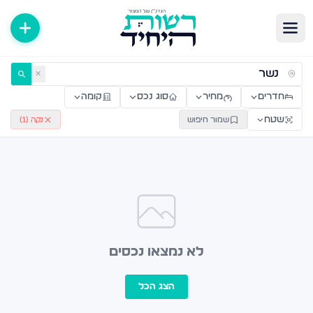
ירות למכירה ולהשכרה — רשות היחיד
✕
חדרים
מחיר
סוג נכס
קומה
שטח
שמור חיפוש
נקה (
1
)
לא נמצאו נכסים
הצג הכל