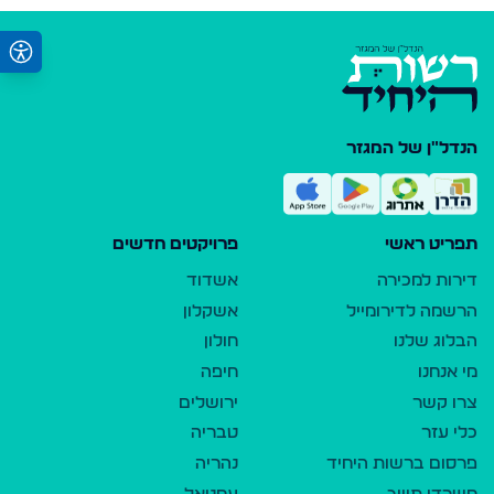
הנדל"ן של המגזר
תפריט ראשי
פרויקטים חדשים
דירות למכירה
אשדוד
הרשמה לדירומייל
אשקלון
הבלוג שלנו
חולון
מי אנחנו
חיפה
צרו קשר
ירושלים
כלי עזר
טבריה
פרסום ברשות היחיד
נהריה