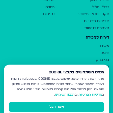
משרדי תיווך
עמנואל
נדל"ן חו"ל
רמלה
תקנון ותנאי שימוש
נתיבות
מדיניות פרטיות
הצהרת נגישות
דירות למכירה
אשדוד
חיפה
בני ברק
ירושלים
אנחנו משתמשים בקבצי Cookie
אלעד
אתר רשות היחיד עושה שימוש בקבצי Cookie ובטכנולוגיות דומות
גבעת זאב
לצורך תפעול האתר, שיפור חוויית המשתמש, ניתוח שימוש ושיווק
בית שמש
מותאם.
ניתן לבחור אילו סוגי קבצים לאפשר. מידע מלא נמצא
רכסים
ב
מדיניות הפרטיות
וב
תקנון השימוש
.
מודיעין עילית
אשר הכל
ביתר עילית