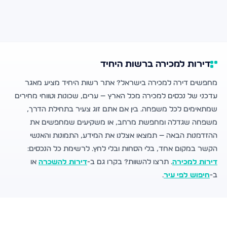
דירות למכירה ברשות היחיד
מחפשים דירה למכירה בישראל? אתר רשות היחיד מציע מאגר
עדכני של נכסים למכירה מכל הארץ — ערים, שכונות וטווחי מחירים
שמתאימים לכל משפחה. בין אם אתם זוג צעיר בתחילת הדרך,
משפחה שגדלה ומחפשת מרחב, או משקיעים שמחפשים את
ההזדמנות הבאה — תמצאו אצלנו את המידע, התמונות והאנשי
הקשר במקום אחד, בלי הסחות ובלי לחץ. לרשימת כל הנכסים:
דירות למכירה
. תרצו להשוות? בקרו גם ב-
דירות להשכרה
או
ב-
חיפוש לפי עיר
.