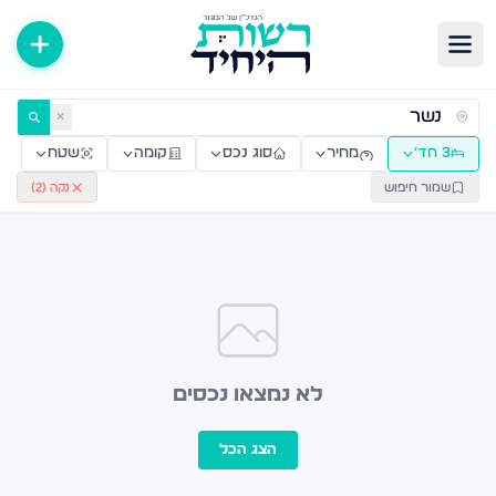
ירות למכירה ולהשכרה — רשות היחיד
✕
3 חד׳
מחיר
סוג נכס
קומה
שטח
שמור חיפוש
נקה (
2
)
לא נמצאו נכסים
הצג הכל