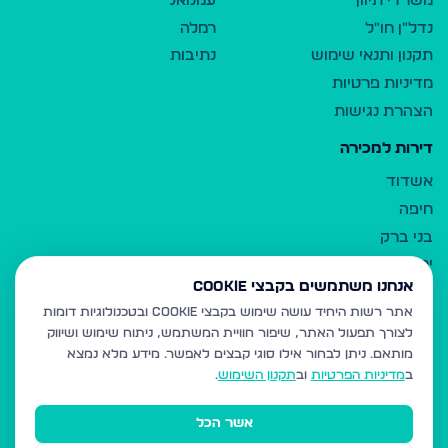
משרדי תיווך
עמנואל
נדל"ן חו"ל
רמלה
תקנון ותנאי שימוש
נתיבות
מדיניות פרטיות
הצהרת נגישות
דירות למכירה
אשדוד
חיפה
בני ברק
ירושלים
אנחנו משתמשים בקבצי Cookie
אלעד
אתר רשות היחיד עושה שימוש בקבצי Cookie ובטכנולוגיות דומות
גבעת זאב
לצורך תפעול האתר, שיפור חוויית המשתמש, ניתוח שימוש ושיווק
בית שמש
מותאם.
ניתן לבחור אילו סוגי קבצים לאפשר. מידע מלא נמצא
רכסים
ב
מדיניות הפרטיות
וב
תקנון השימוש
.
מודיעין עילית
אשר הכל
ביתר עילית