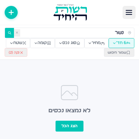
ירות למכירה ולהשכרה — רשות היחיד
✕
6 חד׳
מחיר
סוג נכס
קומה
שטח
שמור חיפוש
נקה (
2
)
לא נמצאו נכסים
הצג הכל