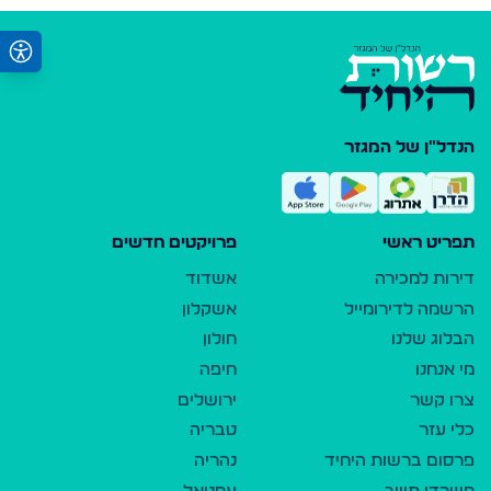
הנדל"ן של המגזר
תפריט ראשי
פרויקטים חדשים
דירות למכירה
אשדוד
הרשמה לדירומייל
אשקלון
הבלוג שלנו
חולון
מי אנחנו
חיפה
צרו קשר
ירושלים
כלי עזר
טבריה
פרסום ברשות היחיד
נהריה