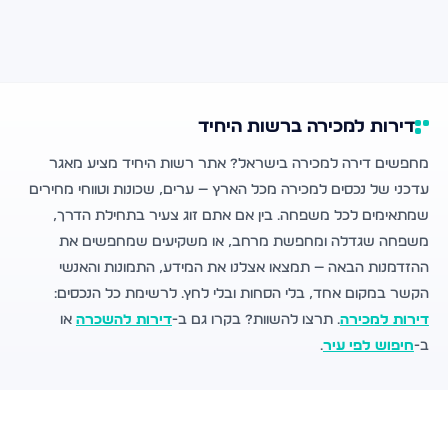
דירות למכירה ברשות היחיד
מחפשים דירה למכירה בישראל? אתר רשות היחיד מציע מאגר
עדכני של נכסים למכירה מכל הארץ — ערים, שכונות וטווחי מחירים
שמתאימים לכל משפחה. בין אם אתם זוג צעיר בתחילת הדרך,
משפחה שגדלה ומחפשת מרחב, או משקיעים שמחפשים את
ההזדמנות הבאה — תמצאו אצלנו את המידע, התמונות והאנשי
הקשר במקום אחד, בלי הסחות ובלי לחץ. לרשימת כל הנכסים:
דירות למכירה
. תרצו להשוות? בקרו גם ב-
דירות להשכרה
או
ב-
חיפוש לפי עיר
.