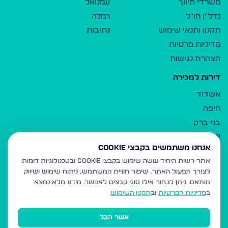
משרדי תיווך
עמנואל
נדל"ן חו"ל
רמלה
תקנון ותנאי שימוש
נתיבות
מדיניות פרטיות
הצהרת נגישות
דירות למכירה
אשדוד
חיפה
בני ברק
ירושלים
אנחנו משתמשים בקבצי Cookie
אלעד
אתר רשות היחיד עושה שימוש בקבצי Cookie ובטכנולוגיות דומות
גבעת זאב
לצורך תפעול האתר, שיפור חוויית המשתמש, ניתוח שימוש ושיווק
בית שמש
מותאם.
ניתן לבחור אילו סוגי קבצים לאפשר. מידע מלא נמצא
רכסים
ב
מדיניות הפרטיות
וב
תקנון השימוש
.
מודיעין עילית
אשר הכל
ביתר עילית