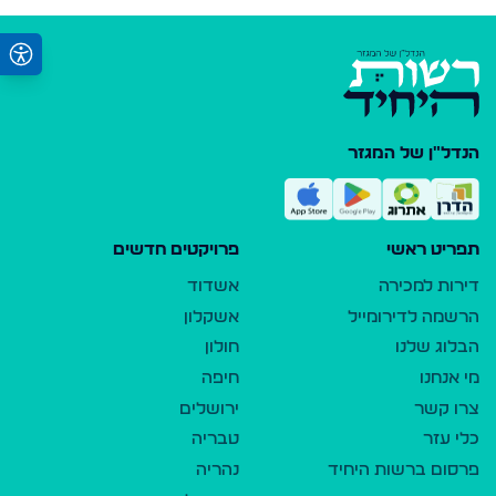
הנדל"ן של המגזר
תפריט ראשי
פרויקטים חדשים
דירות למכירה
אשדוד
הרשמה לדירומייל
אשקלון
הבלוג שלנו
חולון
מי אנחנו
חיפה
צרו קשר
ירושלים
כלי עזר
טבריה
פרסום ברשות היחיד
נהריה