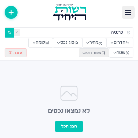
ירות למכירה ולהשכרה — רשות היחיד
✕
חדרים
מחיר
סוג נכס
קומה
שטח
שמור חיפוש
נקה (
1
)
לא נמצאו נכסים
הצג הכל