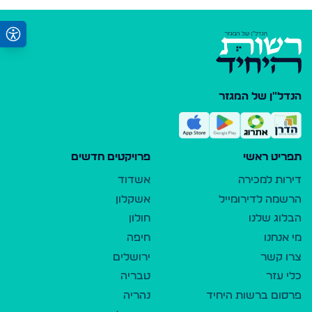
הנדל"ן של המגזר
תפריט ראשי
פרויקטים חדשים
דירות למכירה
אשדוד
הרשמה לדירומייל
אשקלון
הבלוג שלנו
חולון
מי אנחנו
חיפה
צרו קשר
ירושלים
כלי עזר
טבריה
פרסום ברשות היחיד
נהריה