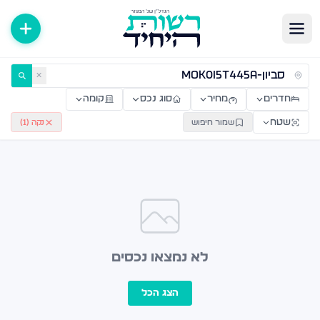
ירות למכירה ולהשכרה — רשות היחיד
✕
חדרים
מחיר
סוג נכס
קומה
שטח
שמור חיפוש
נקה (
1
)
לא נמצאו נכסים
הצג הכל