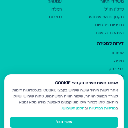
משרדי תיווך
עמנואל
נדל"ן חו"ל
רמלה
תקנון ותנאי שימוש
נתיבות
מדיניות פרטיות
הצהרת נגישות
דירות למכירה
אשדוד
חיפה
בני ברק
ירושלים
אנחנו משתמשים בקבצי Cookie
אלעד
אתר רשות היחיד עושה שימוש בקבצי Cookie ובטכנולוגיות דומות
גבעת זאב
לצורך תפעול האתר, שיפור חוויית המשתמש, ניתוח שימוש ושיווק
בית שמש
מותאם.
ניתן לבחור אילו סוגי קבצים לאפשר. מידע מלא נמצא
רכסים
ב
מדיניות הפרטיות
וב
תקנון השימוש
.
מודיעין עילית
אשר הכל
ביתר עילית