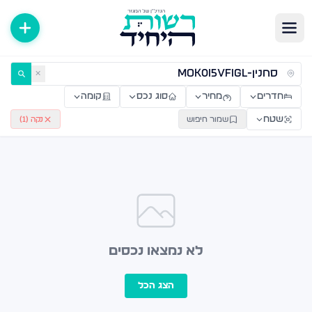
ירות למכירה ולהשכרה — רשות היחיד
✕
חדרים
מחיר
סוג נכס
קומה
שטח
שמור חיפוש
נקה (
1
)
לא נמצאו נכסים
הצג הכל