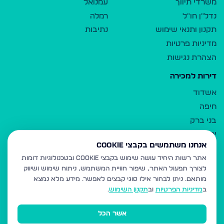
משרדי תיווך
עמנואל
נדל"ן חו"ל
רמלה
תקנון ותנאי שימוש
נתיבות
מדיניות פרטיות
הצהרת נגישות
דירות למכירה
אשדוד
חיפה
בני ברק
ירושלים
אנחנו משתמשים בקבצי Cookie
אלעד
אתר רשות היחיד עושה שימוש בקבצי Cookie ובטכנולוגיות דומות
גבעת זאב
לצורך תפעול האתר, שיפור חוויית המשתמש, ניתוח שימוש ושיווק
בית שמש
מותאם.
ניתן לבחור אילו סוגי קבצים לאפשר. מידע מלא נמצא
רכסים
ב
מדיניות הפרטיות
וב
תקנון השימוש
.
מודיעין עילית
אשר הכל
ביתר עילית