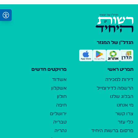
הנדל"ן של המגזר
תפריט ראשי
פרויקטים חדשים
דירות למכירה
אשדוד
הרשמה לדירומייל
אשקלון
הבלוג שלנו
חולון
מי אנחנו
חיפה
צרו קשר
ירושלים
כלי עזר
טבריה
פרסום ברשות היחיד
נהריה