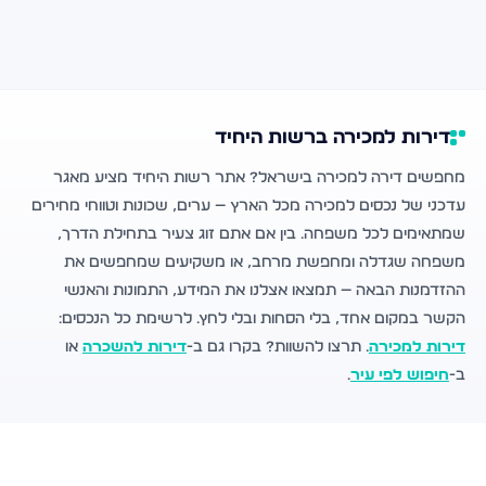
דירות למכירה ברשות היחיד
מחפשים דירה למכירה בישראל? אתר רשות היחיד מציע מאגר
עדכני של נכסים למכירה מכל הארץ — ערים, שכונות וטווחי מחירים
שמתאימים לכל משפחה. בין אם אתם זוג צעיר בתחילת הדרך,
משפחה שגדלה ומחפשת מרחב, או משקיעים שמחפשים את
ההזדמנות הבאה — תמצאו אצלנו את המידע, התמונות והאנשי
הקשר במקום אחד, בלי הסחות ובלי לחץ. לרשימת כל הנכסים:
דירות למכירה
. תרצו להשוות? בקרו גם ב-
דירות להשכרה
או
ב-
חיפוש לפי עיר
.