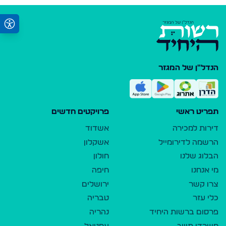
הנדל"ן של המגזר
תפריט ראשי
פרויקטים חדשים
דירות למכירה
אשדוד
הרשמה לדירומייל
אשקלון
הבלוג שלנו
חולון
מי אנחנו
חיפה
צרו קשר
ירושלים
כלי עזר
טבריה
פרסום ברשות היחיד
נהריה