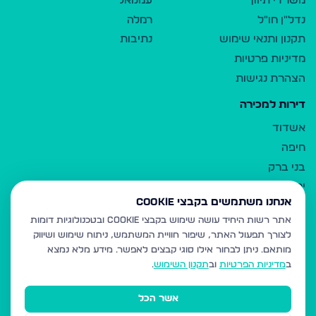
משרדי תיווך
עמנואל
נדל"ן חו"ל
רמלה
תקנון ותנאי שימוש
נתיבות
מדיניות פרטיות
הצהרת נגישות
דירות למכירה
אשדוד
חיפה
בני ברק
ירושלים
אנחנו משתמשים בקבצי Cookie
אלעד
אתר רשות היחיד עושה שימוש בקבצי Cookie ובטכנולוגיות דומות
גבעת זאב
לצורך תפעול האתר, שיפור חוויית המשתמש, ניתוח שימוש ושיווק
בית שמש
מותאם.
ניתן לבחור אילו סוגי קבצים לאפשר. מידע מלא נמצא
רכסים
ב
מדיניות הפרטיות
וב
תקנון השימוש
.
מודיעין עילית
אשר הכל
ביתר עילית