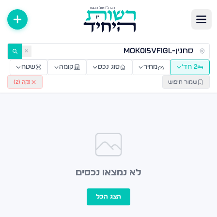
ירות למכירה ולהשכרה — רשות היחיד
✕
2 חד׳
מחיר
סוג נכס
קומה
שטח
שמור חיפוש
נקה (
2
)
לא נמצאו נכסים
הצג הכל