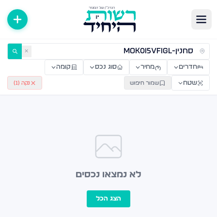
ירות למכירה ולהשכרה — רשות היחיד
✕
חדרים
מחיר
סוג נכס
קומה
שטח
שמור חיפוש
נקה (
1
)
לא נמצאו נכסים
הצג הכל