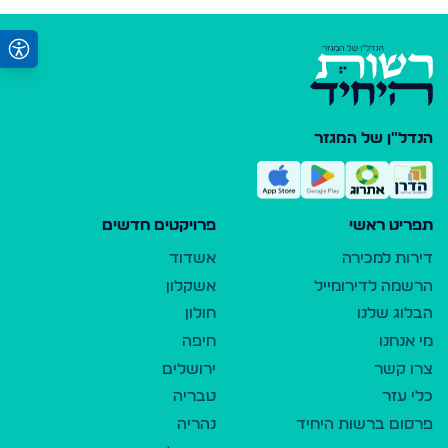
הנדל"ן של המגזר
תפריט ראשי
פרויקטים חדשים
דירות למכירה
אשדוד
הרשמה לדירומייל
אשקלון
הבלוג שלנו
חולון
מי אנחנו
חיפה
צרו קשר
ירושלים
כלי עזר
טבריה
פרסום ברשות היחיד
נהריה