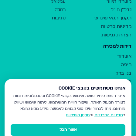
משרדי תיווך
עמנואל
נדל"ן חו"ל
רמלה
תקנון ותנאי שימוש
נתיבות
מדיניות פרטיות
הצהרת נגישות
דירות למכירה
אשדוד
חיפה
בני ברק
ירושלים
אנחנו משתמשים בקבצי Cookie
אלעד
אתר רשות היחיד עושה שימוש בקבצי Cookie ובטכנולוגיות דומות
גבעת זאב
לצורך תפעול האתר, שיפור חוויית המשתמש, ניתוח שימוש ושיווק
בית שמש
מותאם.
ניתן לבחור אילו סוגי קבצים לאפשר. מידע מלא נמצא
רכסים
ב
מדיניות הפרטיות
וב
תקנון השימוש
.
מודיעין עילית
אשר הכל
ביתר עילית