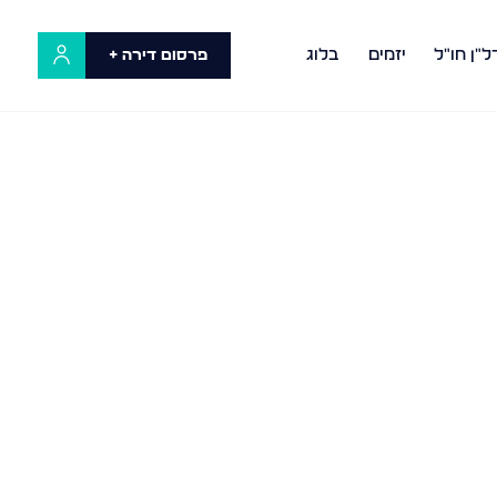
ל"ן חו"ל
יזמים
בלוג
פרסום דירה +