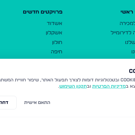
ראשי
פרויקטים חדשים
למכירה
אשדוד
לדירומייל
אשקלון
לנו
חולון
ו
חיפה
ר
ירושלים
טבריה
ברשות היחיד
נהריה
צא ב
מדיניות הפרטיות
וב
תקנון השימוש
.
יווך
עמנואל
ו"ל
רמלה
התאם אישית
דחה 
תנאי שימוש
נתיבות
 פרטיות
נגישות