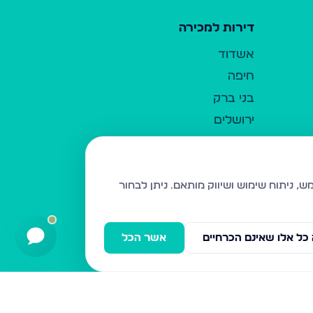
דירות למכירה
אשדוד
חיפה
בני ברק
ירושלים
אלעד
גבעת זאב
בית שמש
ניתן לבחור
רכסים
מודיעין עילית
כל אלו שאינם הכרחיים
אשר הכל
ביתר עילית