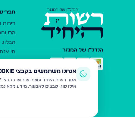
תפריט 
דירות 
הרשמה 
הבלוג ש
הנדל"ן של המגזר
מי אנחנ
צרו קש
כלי עזר
אנחנו משתמשים בקבצי Cookie
פרסום 
אתר רשות היחיד עושה שימוש בקבצי Cookie ובטכנולוגיות דומות לצורך תפעול האתר, שיפור חוויית המשתמש, ניתוח שימוש ושיווק מותאם.
אילו סוגי קבצים לאפשר. מידע מלא נמ
משרדי ת
נדל"ן ח
תקנון ו
מדיניות
הצהרת 