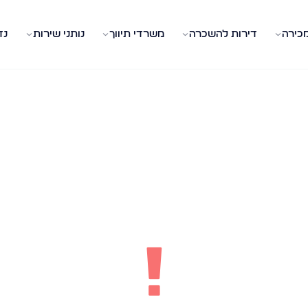
מכירה
דירות להשכרה
משרדי תיווך
נותני שירות
נד
!