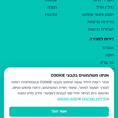
משרדי תיווך
עמנואל
נדל"ן חו"ל
רמלה
תקנון ותנאי שימוש
נתיבות
מדיניות פרטיות
הצהרת נגישות
דירות למכירה
אשדוד
חיפה
בני ברק
ירושלים
אנחנו משתמשים בקבצי Cookie
אלעד
אתר רשות היחיד עושה שימוש בקבצי Cookie ובטכנולוגיות דומות
גבעת זאב
לצורך תפעול האתר, שיפור חוויית המשתמש, ניתוח שימוש ושיווק
בית שמש
מותאם.
ניתן לבחור אילו סוגי קבצים לאפשר. מידע מלא נמצא
רכסים
ב
מדיניות הפרטיות
וב
תקנון השימוש
.
מודיעין עילית
אשר הכל
ביתר עילית