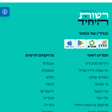
הנדל"ן של המגזר
תפריט ראשי
פרויקטים חדשים
דירות למכירה
אשדוד
הרשמה לדירומייל
אשקלון
הבלוג שלנו
חולון
מי אנחנו
חיפה
צרו קשר
ירושלים
כלי עזר
טבריה
פרסום ברשות היחיד
נהריה