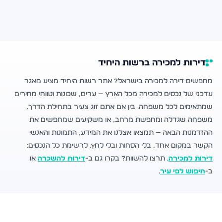
דירות למכירה ברשות היחיד
מחפשים דירה למכירה בישראל? אתר רשות היחיד מציע מאגר
עדכני של נכסים למכירה מכל הארץ — ערים, שכונות וטווחי מחירים
שמתאימים לכל משפחה. בין אם אתם זוג צעיר בתחילת הדרך,
משפחה שגדלה ומחפשת מרחב, או משקיעים שמחפשים את
ההזדמנות הבאה — תמצאו אצלנו את המידע, התמונות והאנשי
הקשר במקום אחד, בלי הסחות ובלי לחץ. לרשימת כל הנכסים:
דירות למכירה
. תרצו להשוות? בקרו גם ב-
דירות להשכרה
או
ב-
חיפוש לפי עיר
.