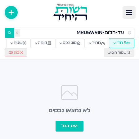
ירות למכירה ולהשכרה — רשות היחיד
✕
5 חד׳
מחיר
סוג נכס
קומה
שטח
שמור חיפוש
נקה (
2
)
לא נמצאו נכסים
הצג הכל