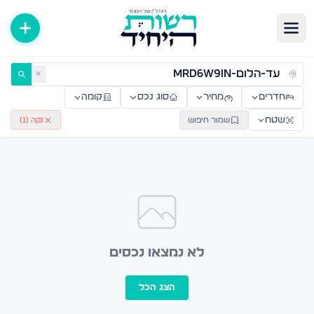
ירות למכירה ולהשכרה — רשות היחיד
✕
חדרים
מחיר
סוג נכס
קומה
שטח
שמור חיפוש
נקה (
1
)
לא נמצאו נכסים
הצג הכל