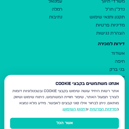
משרדי תיווך
עמנואל
נדל"ן חו"ל
רמלה
תקנון ותנאי שימוש
נתיבות
מדיניות פרטיות
הצהרת נגישות
דירות למכירה
אשדוד
חיפה
בני ברק
ירושלים
אנחנו משתמשים בקבצי Cookie
אלעד
אתר רשות היחיד עושה שימוש בקבצי Cookie ובטכנולוגיות דומות
גבעת זאב
לצורך תפעול האתר, שיפור חוויית המשתמש, ניתוח שימוש ושיווק
בית שמש
מותאם.
ניתן לבחור אילו סוגי קבצים לאפשר. מידע מלא נמצא
רכסים
ב
מדיניות הפרטיות
וב
תקנון השימוש
.
מודיעין עילית
אשר הכל
ביתר עילית