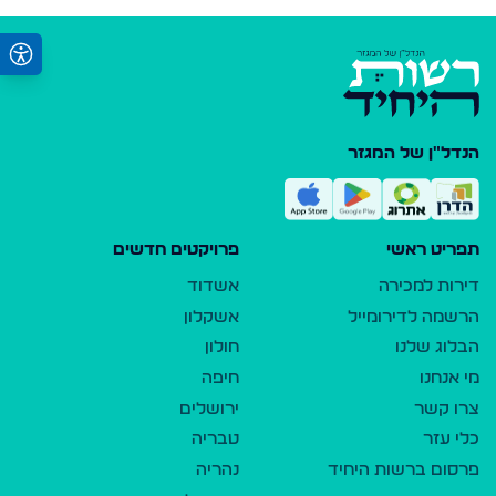
הנדל"ן של המגזר
תפריט ראשי
פרויקטים חדשים
דירות למכירה
אשדוד
הרשמה לדירומייל
אשקלון
הבלוג שלנו
חולון
מי אנחנו
חיפה
צרו קשר
ירושלים
כלי עזר
טבריה
פרסום ברשות היחיד
נהריה