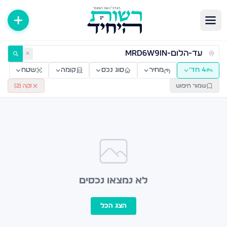
ירות למכירה ולהשכרה — רשות היחיד
✕
4 חד׳
מחיר
סוג נכס
קומה
שטח
שמור חיפוש
נקה (
2
)
לא נמצאו נכסים
הצג הכל