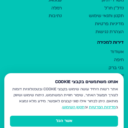
משרדי תיווך
עמנואל
נדל"ן חו"ל
רמלה
תקנון ותנאי שימוש
נתיבות
מדיניות פרטיות
הצהרת נגישות
דירות למכירה
אשדוד
חיפה
בני ברק
ירושלים
אנחנו משתמשים בקבצי Cookie
אלעד
אתר רשות היחיד עושה שימוש בקבצי Cookie ובטכנולוגיות דומות
גבעת זאב
לצורך תפעול האתר, שיפור חוויית המשתמש, ניתוח שימוש ושיווק
בית שמש
מותאם.
ניתן לבחור אילו סוגי קבצים לאפשר. מידע מלא נמצא
רכסים
ב
מדיניות הפרטיות
וב
תקנון השימוש
.
מודיעין עילית
אשר הכל
ביתר עילית