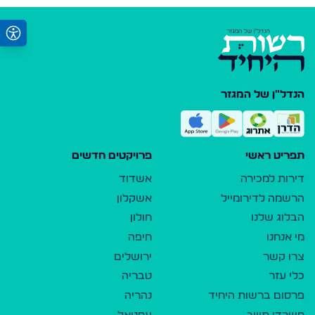
הנדל"ן של המגזר
תפריט ראשי
פרויקטים חדשים
דירות למכירה
אשדוד
הרשמה לדירומייל
אשקלון
הבלוג שלנו
חולון
מי אנחנו
חיפה
צרו קשר
ירושלים
כלי עזר
טבריה
פרסום ברשות היחיד
נהריה