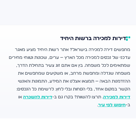
דירות למכירה ברשות היחיד
מחפשים דירה למכירה בישראל? אתר רשות היחיד מציע מאגר
עדכני של נכסים למכירה מכל הארץ — ערים, שכונות וטווחי מחירים
שמתאימים לכל משפחה. בין אם אתם זוג צעיר בתחילת הדרך,
משפחה שגדלה ומחפשת מרחב, או משקיעים שמחפשים את
ההזדמנות הבאה — תמצאו אצלנו את המידע, התמונות והאנשי
הקשר במקום אחד, בלי הסחות ובלי לחץ. לרשימת כל הנכסים:
דירות למכירה
. תרצו להשוות? בקרו גם ב-
דירות להשכרה
או
ב-
חיפוש לפי עיר
.