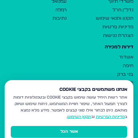
משרדי תיווך
עמנואל
נדל"ן חו"ל
רמלה
תקנון ותנאי שימוש
נתיבות
מדיניות פרטיות
הצהרת נגישות
דירות למכירה
אשדוד
חיפה
בני ברק
ירושלים
אנחנו משתמשים בקבצי Cookie
אלעד
אתר רשות היחיד עושה שימוש בקבצי Cookie ובטכנולוגיות דומות
גבעת זאב
לצורך תפעול האתר, שיפור חוויית המשתמש, ניתוח שימוש ושיווק
בית שמש
מותאם.
ניתן לבחור אילו סוגי קבצים לאפשר. מידע מלא נמצא
רכסים
ב
מדיניות הפרטיות
וב
תקנון השימוש
.
מודיעין עילית
אשר הכל
ביתר עילית