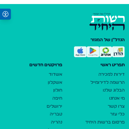
הנדל"ן של המגזר
תפריט ראשי
פרויקטים חדשים
דירות למכירה
אשדוד
הרשמה לדירומייל
אשקלון
הבלוג שלנו
חולון
מי אנחנו
חיפה
צרו קשר
ירושלים
כלי עזר
טבריה
פרסום ברשות היחיד
נהריה