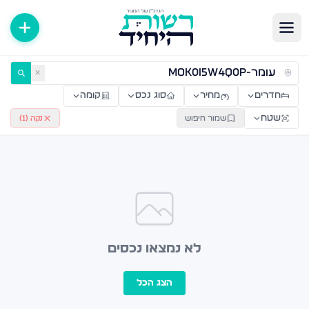
ירות למכירה ולהשכרה — רשות היחיד
✕
חדרים
מחיר
סוג נכס
קומה
שטח
שמור חיפוש
נקה (
1
)
לא נמצאו נכסים
הצג הכל