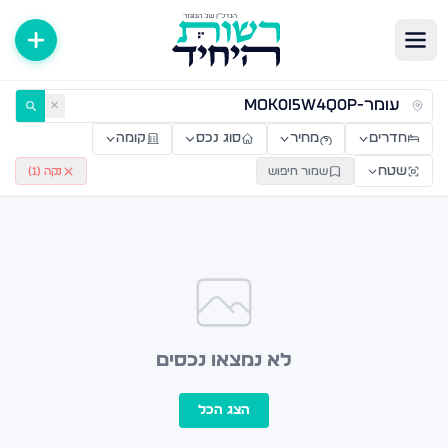
ירות למכירה ולהשכרה — רשות היחיד
✕
חדרים
מחיר
סוג נכס
קומה
שטח
שמור חיפוש
נקה (
1
)
לא נמצאו נכסים
הצג הכל