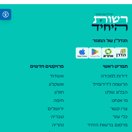
הנדל"ן של המגזר
תפריט ראשי
פרויקטים חדשים
דירות למכירה
אשדוד
הרשמה לדירומייל
אשקלון
הבלוג שלנו
חולון
מי אנחנו
חיפה
צרו קשר
ירושלים
כלי עזר
טבריה
פרסום ברשות היחיד
נהריה