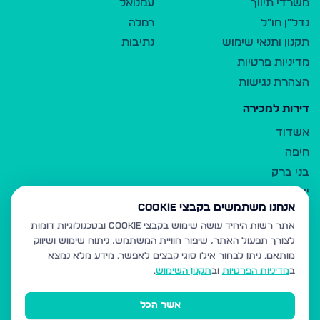
משרדי תיווך
עמנואל
נדל"ן חו"ל
רמלה
תקנון ותנאי שימוש
נתיבות
מדיניות פרטיות
הצהרת נגישות
דירות למכירה
אשדוד
חיפה
בני ברק
ירושלים
אנחנו משתמשים בקבצי Cookie
אלעד
אתר רשות היחיד עושה שימוש בקבצי Cookie ובטכנולוגיות דומות
גבעת זאב
לצורך תפעול האתר, שיפור חוויית המשתמש, ניתוח שימוש ושיווק
בית שמש
מותאם.
ניתן לבחור אילו סוגי קבצים לאפשר. מידע מלא נמצא
רכסים
ב
מדיניות הפרטיות
וב
תקנון השימוש
.
מודיעין עילית
אשר הכל
ביתר עילית