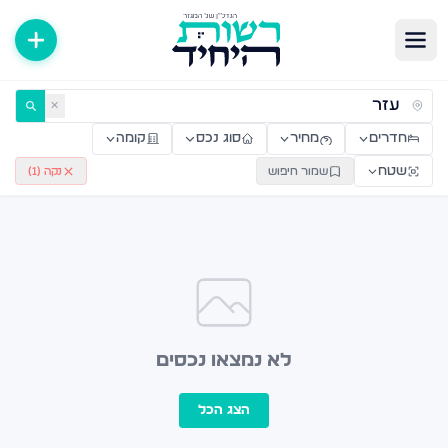
ירות למכירה ולהשכרה — רשות היחיד
✕
חדרים
מחיר
סוג נכס
קומה
שטח
שמור חיפוש
נקה (
1
)
לא נמצאו נכסים
הצג הכל