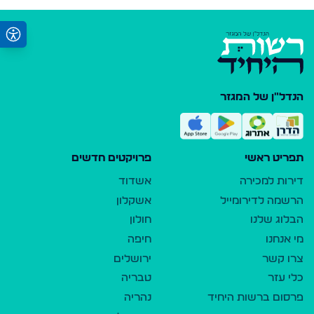
הנדל"ן של המגזר
תפריט ראשי
פרויקטים חדשים
דירות למכירה
אשדוד
הרשמה לדירומייל
אשקלון
הבלוג שלנו
חולון
מי אנחנו
חיפה
צרו קשר
ירושלים
כלי עזר
טבריה
פרסום ברשות היחיד
נהריה