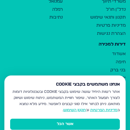
משרדי תיווך
עמנואל
נדל"ן חו"ל
רמלה
תקנון ותנאי שימוש
נתיבות
מדיניות פרטיות
הצהרת נגישות
דירות למכירה
אשדוד
חיפה
בני ברק
ירושלים
אנחנו משתמשים בקבצי Cookie
אלעד
אתר רשות היחיד עושה שימוש בקבצי Cookie ובטכנולוגיות דומות
גבעת זאב
לצורך תפעול האתר, שיפור חוויית המשתמש, ניתוח שימוש ושיווק
בית שמש
מותאם.
ניתן לבחור אילו סוגי קבצים לאפשר. מידע מלא נמצא
רכסים
ב
מדיניות הפרטיות
וב
תקנון השימוש
.
מודיעין עילית
אשר הכל
ביתר עילית