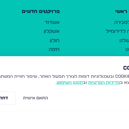
ראשי
פרויקטים חדשים
למכירה
אשדוד
לדירומייל
אשקלון
לנו
חולון
ו
חיפה
ר
ירושלים
טבריה
ברשות היחיד
נהריה
צא ב
מדיניות הפרטיות
וב
תקנון השימוש
.
יווך
עמנואל
ו"ל
רמלה
התאם אישית
דחה 
תנאי שימוש
נתיבות
 פרטיות
נגישות