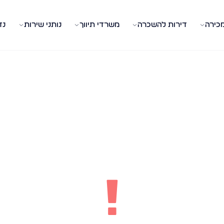
מכירה
דירות להשכרה
משרדי תיווך
נותני שירות
נד
!