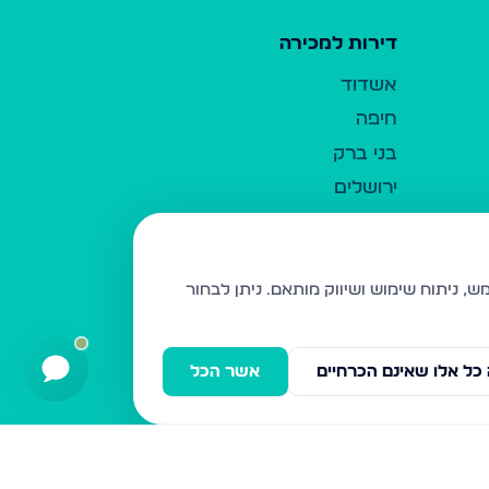
דירות למכירה
אשדוד
חיפה
בני ברק
ירושלים
אלעד
גבעת זאב
בית שמש
ניתן לבחור
רכסים
מודיעין עילית
כל אלו שאינם הכרחיים
אשר הכל
ביתר עילית