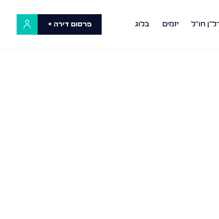
ל"ן חו"ל
יזמים
בלוג
פרסום דירה +