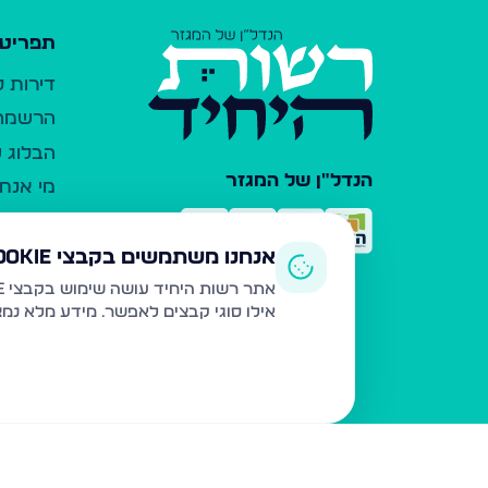
תפריט 
דירות 
הרשמה 
הבלוג ש
הנדל"ן של המגזר
מי אנחנ
צרו קש
כלי עזר
אנחנו משתמשים בקבצי Cookie
פרסום 
אתר רשות היחיד עושה שימוש בקבצי Cookie ובטכנולוגיות דומות לצורך תפעול האתר, שיפור חוויית המשתמש, ניתוח שימוש ושיווק מותאם.
אילו סוגי קבצים לאפשר. מידע מלא נמ
משרדי ת
נדל"ן ח
תקנון ו
מדיניות
הצהרת 