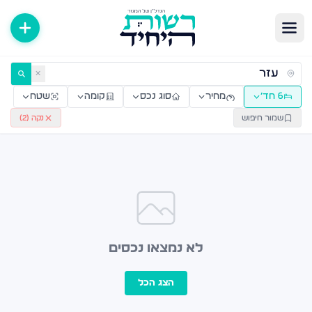
ירות למכירה ולהשכרה — רשות היחיד
✕
6 חד׳
מחיר
סוג נכס
קומה
שטח
שמור חיפוש
נקה (
2
)
לא נמצאו נכסים
הצג הכל