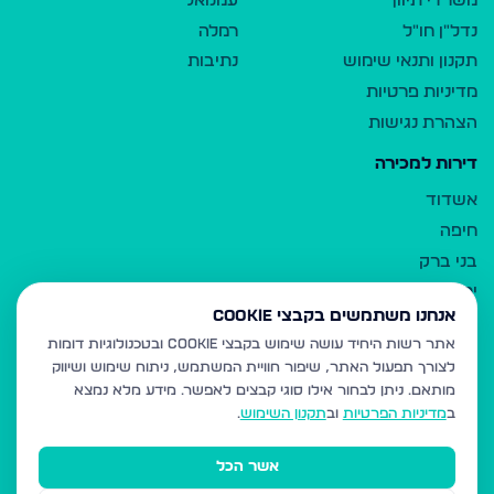
משרדי תיווך
עמנואל
נדל"ן חו"ל
רמלה
תקנון ותנאי שימוש
נתיבות
מדיניות פרטיות
הצהרת נגישות
דירות למכירה
אשדוד
חיפה
בני ברק
ירושלים
אנחנו משתמשים בקבצי Cookie
אלעד
אתר רשות היחיד עושה שימוש בקבצי Cookie ובטכנולוגיות דומות
גבעת זאב
לצורך תפעול האתר, שיפור חוויית המשתמש, ניתוח שימוש ושיווק
בית שמש
מותאם.
ניתן לבחור אילו סוגי קבצים לאפשר. מידע מלא נמצא
רכסים
ב
מדיניות הפרטיות
וב
תקנון השימוש
.
מודיעין עילית
אשר הכל
ביתר עילית