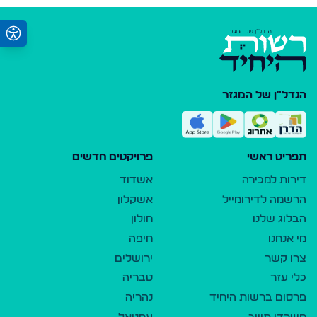
הנדל"ן של המגזר
תפריט ראשי
פרויקטים חדשים
דירות למכירה
אשדוד
הרשמה לדירומייל
אשקלון
הבלוג שלנו
חולון
מי אנחנו
חיפה
צרו קשר
ירושלים
כלי עזר
טבריה
פרסום ברשות היחיד
נהריה