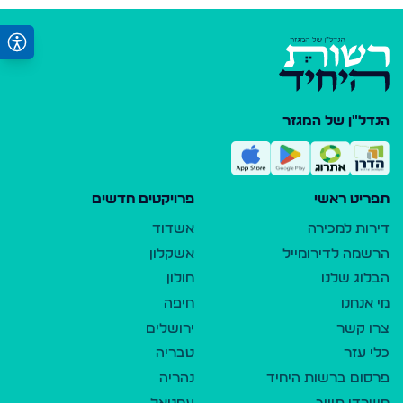
הנדל"ן של המגזר
תפריט ראשי
פרויקטים חדשים
דירות למכירה
אשדוד
הרשמה לדירומייל
אשקלון
הבלוג שלנו
חולון
מי אנחנו
חיפה
צרו קשר
ירושלים
כלי עזר
טבריה
פרסום ברשות היחיד
נהריה