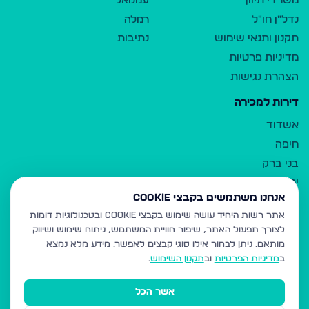
משרדי תיווך
עמנואל
נדל"ן חו"ל
רמלה
תקנון ותנאי שימוש
נתיבות
מדיניות פרטיות
הצהרת נגישות
דירות למכירה
אשדוד
חיפה
בני ברק
ירושלים
אנחנו משתמשים בקבצי Cookie
אלעד
אתר רשות היחיד עושה שימוש בקבצי Cookie ובטכנולוגיות דומות
גבעת זאב
לצורך תפעול האתר, שיפור חוויית המשתמש, ניתוח שימוש ושיווק
בית שמש
מותאם.
ניתן לבחור אילו סוגי קבצים לאפשר. מידע מלא נמצא
רכסים
ב
מדיניות הפרטיות
וב
תקנון השימוש
.
מודיעין עילית
אשר הכל
ביתר עילית