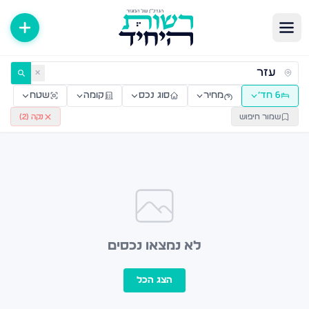
ירות למכירה ולהשכרה — רשות היחיד
✕
6 חד׳
מחיר
סוג נכס
קומה
שטח
שמור חיפוש
נקה (
2
)
לא נמצאו נכסים
הצג הכל