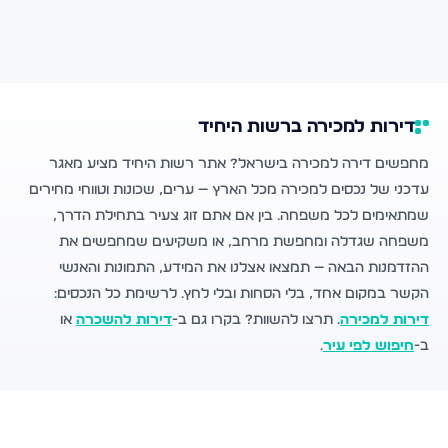
דירות למכירה ברשות היחיד
מחפשים דירה למכירה בישראל? אתר רשות היחיד מציע מאגר
עדכני של נכסים למכירה מכל הארץ — ערים, שכונות וטווחי מחירים
שמתאימים לכל משפחה. בין אם אתם זוג צעיר בתחילת הדרך,
משפחה שגדלה ומחפשת מרחב, או משקיעים שמחפשים את
ההזדמנות הבאה — תמצאו אצלנו את המידע, התמונות והאנשי
הקשר במקום אחד, בלי הסחות ובלי לחץ. לרשימת כל הנכסים:
דירות למכירה
. תרצו להשוות? בקרו גם ב-
דירות להשכרה
או
ב-
חיפוש לפי עיר
.