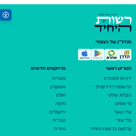
הנדל"ן של המגזר
תפריט ראשי
פרויקטים חדשים
דירות למכירה
אשדוד
הרשמה לדירומייל
אשקלון
הבלוג שלנו
חולון
מי אנחנו
חיפה
צרו קשר
ירושלים
כלי עזר
טבריה
פרסום ברשות היחיד
נהריה