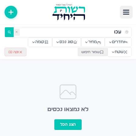
ירות למכירה ולהשכרה — רשות היחיד
✕
חדרים
מחיר
סוג נכס
קומה
שטח
שמור חיפוש
נקה (
1
)
לא נמצאו נכסים
הצג הכל