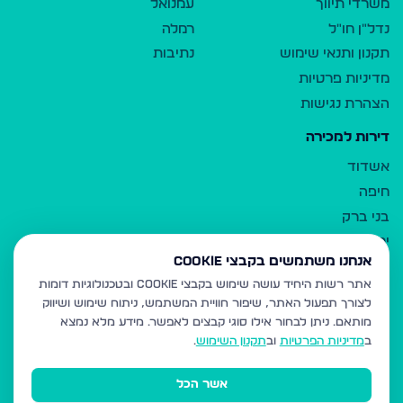
משרדי תיווך
עמנואל
נדל"ן חו"ל
רמלה
תקנון ותנאי שימוש
נתיבות
מדיניות פרטיות
הצהרת נגישות
דירות למכירה
אשדוד
חיפה
בני ברק
ירושלים
אנחנו משתמשים בקבצי Cookie
אלעד
אתר רשות היחיד עושה שימוש בקבצי Cookie ובטכנולוגיות דומות
גבעת זאב
לצורך תפעול האתר, שיפור חוויית המשתמש, ניתוח שימוש ושיווק
בית שמש
מותאם.
ניתן לבחור אילו סוגי קבצים לאפשר. מידע מלא נמצא
רכסים
ב
מדיניות הפרטיות
וב
תקנון השימוש
.
מודיעין עילית
אשר הכל
ביתר עילית