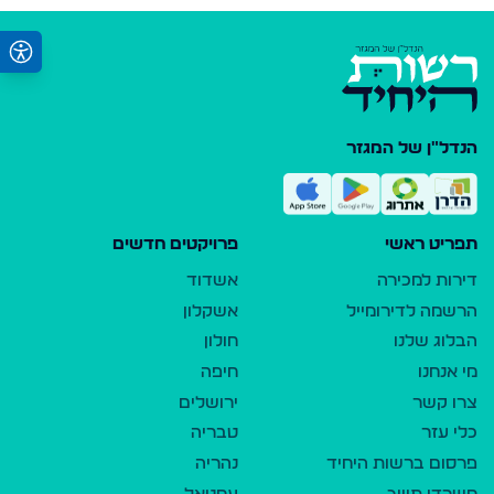
הנדל"ן של המגזר
תפריט ראשי
פרויקטים חדשים
דירות למכירה
אשדוד
הרשמה לדירומייל
אשקלון
הבלוג שלנו
חולון
מי אנחנו
חיפה
צרו קשר
ירושלים
כלי עזר
טבריה
פרסום ברשות היחיד
נהריה