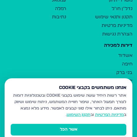
משרדי תיווך
עמנואל
נדל"ן חו"ל
רמלה
תקנון ותנאי שימוש
נתיבות
מדיניות פרטיות
הצהרת נגישות
דירות למכירה
אשדוד
חיפה
בני ברק
ירושלים
אנחנו משתמשים בקבצי Cookie
אלעד
אתר רשות היחיד עושה שימוש בקבצי Cookie ובטכנולוגיות דומות
גבעת זאב
לצורך תפעול האתר, שיפור חוויית המשתמש, ניתוח שימוש ושיווק
בית שמש
מותאם.
ניתן לבחור אילו סוגי קבצים לאפשר. מידע מלא נמצא
רכסים
ב
מדיניות הפרטיות
וב
תקנון השימוש
.
מודיעין עילית
אשר הכל
ביתר עילית