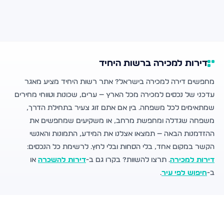
דירות למכירה ברשות היחיד
מחפשים דירה למכירה בישראל? אתר רשות היחיד מציע מאגר
עדכני של נכסים למכירה מכל הארץ — ערים, שכונות וטווחי מחירים
שמתאימים לכל משפחה. בין אם אתם זוג צעיר בתחילת הדרך,
משפחה שגדלה ומחפשת מרחב, או משקיעים שמחפשים את
ההזדמנות הבאה — תמצאו אצלנו את המידע, התמונות והאנשי
הקשר במקום אחד, בלי הסחות ובלי לחץ. לרשימת כל הנכסים:
דירות למכירה
. תרצו להשוות? בקרו גם ב-
דירות להשכרה
או
ב-
חיפוש לפי עיר
.