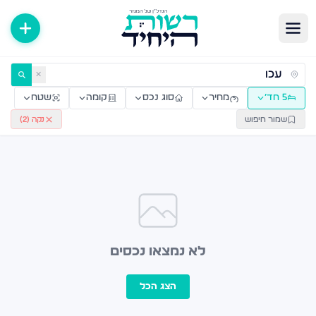
ירות למכירה ולהשכרה — רשות היחיד
✕
5 חד׳
מחיר
סוג נכס
קומה
שטח
שמור חיפוש
נקה (
2
)
לא נמצאו נכסים
הצג הכל