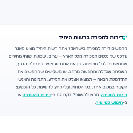
דירות למכירה ברשות היחיד
מחפשים דירה למכירה בישראל? אתר רשות היחיד מציע מאגר
עדכני של נכסים למכירה מכל הארץ — ערים, שכונות וטווחי מחירים
שמתאימים לכל משפחה. בין אם אתם זוג צעיר בתחילת הדרך,
משפחה שגדלה ומחפשת מרחב, או משקיעים שמחפשים את
ההזדמנות הבאה — תמצאו אצלנו את המידע, התמונות והאנשי
הקשר במקום אחד, בלי הסחות ובלי לחץ. לרשימת כל הנכסים:
דירות למכירה
. תרצו להשוות? בקרו גם ב-
דירות להשכרה
או
ב-
חיפוש לפי עיר
.