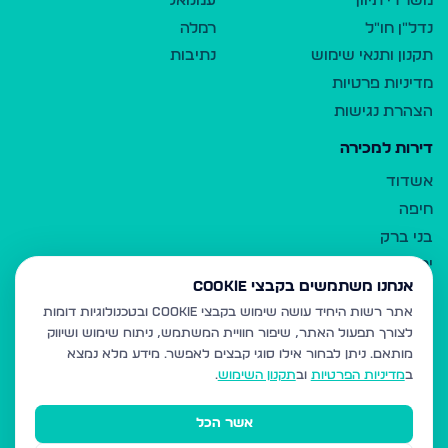
משרדי תיווך
עמנואל
נדל"ן חו"ל
רמלה
תקנון ותנאי שימוש
נתיבות
מדיניות פרטיות
הצהרת נגישות
דירות למכירה
אשדוד
חיפה
בני ברק
ירושלים
אנחנו משתמשים בקבצי Cookie
אלעד
אתר רשות היחיד עושה שימוש בקבצי Cookie ובטכנולוגיות דומות
גבעת זאב
לצורך תפעול האתר, שיפור חוויית המשתמש, ניתוח שימוש ושיווק
בית שמש
מותאם.
ניתן לבחור אילו סוגי קבצים לאפשר. מידע מלא נמצא
רכסים
ב
מדיניות הפרטיות
וב
תקנון השימוש
.
מודיעין עילית
אשר הכל
ביתר עילית