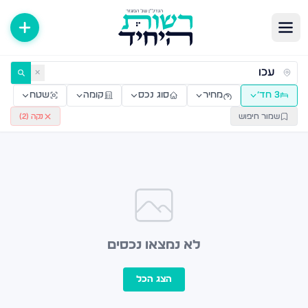
ירות למכירה ולהשכרה — רשות היחיד
✕
3 חד׳
מחיר
סוג נכס
קומה
שטח
שמור חיפוש
נקה (
2
)
לא נמצאו נכסים
הצג הכל