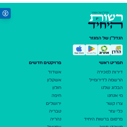
הנדל"ן של המגזר
תפריט ראשי
פרויקטים חדשים
דירות למכירה
אשדוד
הרשמה לדירומייל
אשקלון
הבלוג שלנו
חולון
מי אנחנו
חיפה
צרו קשר
ירושלים
כלי עזר
טבריה
פרסום ברשות היחיד
נהריה