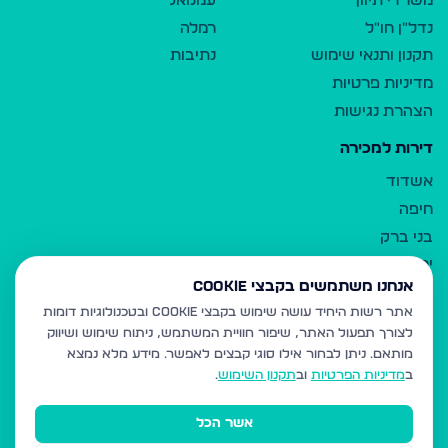
משרדי תיווך
עמנואל
נדל"ן חו"ל
רמלה
תקנון ותנאי שימוש
נתיבות
מדיניות פרטיות
הצהרת נגישות
דירות למכירה
אשדוד
חיפה
בני ברק
ירושלים
אנחנו משתמשים בקבצי Cookie
אלעד
אתר רשות היחיד עושה שימוש בקבצי Cookie ובטכנולוגיות דומות
גבעת זאב
לצורך תפעול האתר, שיפור חוויית המשתמש, ניתוח שימוש ושיווק
בית שמש
מותאם.
ניתן לבחור אילו סוגי קבצים לאפשר. מידע מלא נמצא
רכסים
ב
מדיניות הפרטיות
וב
תקנון השימוש
.
מודיעין עילית
אשר הכל
ביתר עילית