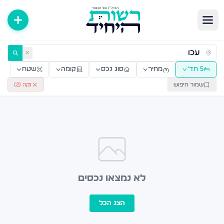
ירות למכירה ולהשכרה — רשות היחיד
✕
5 חד׳
מחיר
סוג נכס
קומה
שטח
שמור חיפוש
נקה (
2
)
לא נמצאו נכסים
הצג הכל