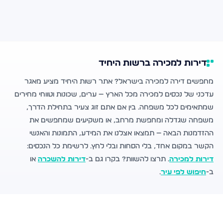
דירות למכירה ברשות היחיד
מחפשים דירה למכירה בישראל? אתר רשות היחיד מציע מאגר
עדכני של נכסים למכירה מכל הארץ — ערים, שכונות וטווחי מחירים
שמתאימים לכל משפחה. בין אם אתם זוג צעיר בתחילת הדרך,
משפחה שגדלה ומחפשת מרחב, או משקיעים שמחפשים את
ההזדמנות הבאה — תמצאו אצלנו את המידע, התמונות והאנשי
הקשר במקום אחד, בלי הסחות ובלי לחץ. לרשימת כל הנכסים:
דירות למכירה
. תרצו להשוות? בקרו גם ב-
דירות להשכרה
או
ב-
חיפוש לפי עיר
.