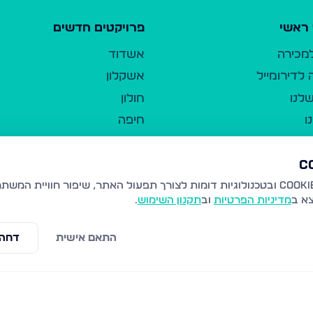
ראשי
פרויקטים חדשים
למכירה
אשדוד
לדירומייל
אשקלון
לנו
חולון
ו
חיפה
ר
ירושלים
טבריה
ברשות היחיד
נהריה
צא ב
מדיניות הפרטיות
וב
תקנון השימוש
.
יווך
עמנואל
ו"ל
רמלה
התאם אישית
דחה 
תנאי שימוש
נתיבות
 פרטיות
נגישות