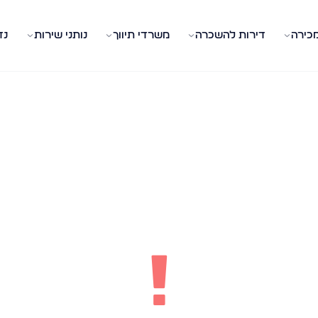
מכירה
דירות להשכרה
משרדי תיווך
נותני שירות
נד
!