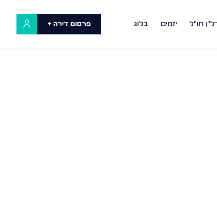
ל"ן חו"ל
יזמים
בלוג
פרסום דירה +