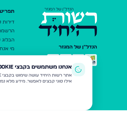
תפריט 
דירות 
הרשמה 
הבלוג ש
הנדל"ן של המגזר
מי אנחנ
צרו קש
כלי עזר
אנחנו משתמשים בקבצי Cookie
פרסום 
אתר רשות היחיד עושה שימוש בקבצי Cookie ובטכנולוגיות דומות לצורך תפעול האתר, שיפור חוויית המשתמש, ניתוח שימוש ושיווק מותאם.
אילו סוגי קבצים לאפשר. מידע מלא נמ
משרדי ת
נדל"ן ח
תקנון ו
מדיניות
הצהרת 