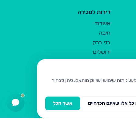
דירות למכירה
אשדוד
חיפה
בני ברק
ירושלים
אלעד
גבעת זאב
בית שמש
ניתן לבחור
רכסים
מודיעין עילית
כל אלו שאינם הכרחיים
אשר הכל
ביתר עילית